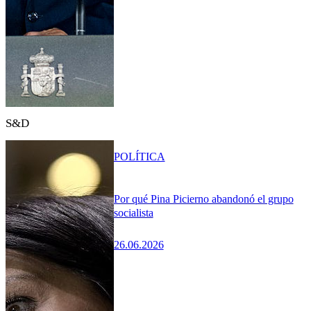
S&D
POLÍTICA
Por qué Pina Picierno abandonó el grupo
socialista
26.06.2026