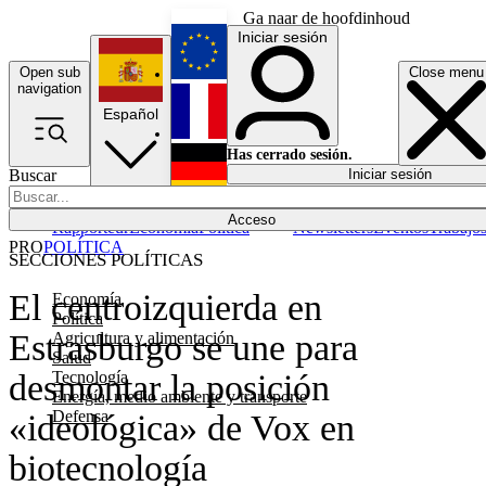
Ga naar de hoofdinhoud
Iniciar sesión
Open sub
Close menu
English
navigation
Español
Français
Has cerrado sesión.
Buscar
Iniciar sesión
Modo oscuro
Deutsch
Acceso
Rapporteur
Economía
Política
Newsletters
Eventos
Trabajo
PRO
POLÍTICA
SECCIONES POLÍTICAS
El centroizquierda en
Economía
Política
Estrasburgo se une para
Agricultura y alimentación
Salud
Tecnología
desmontar la posición
Energía, medio ambiente y transporte
Defensa
«ideológica» de Vox en
biotecnología