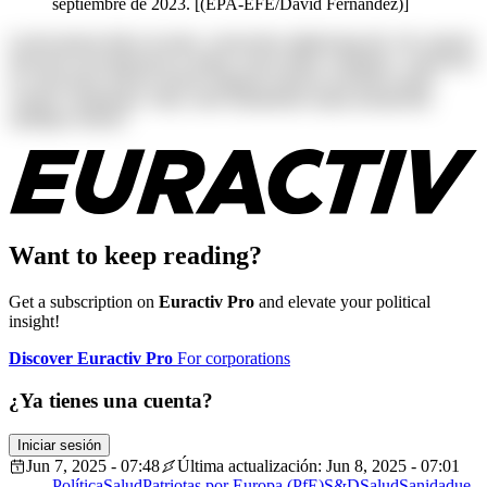
septiembre de 2023. [(EPA-EFE/David Fernández)]
Lorem ipsum dolor sit amet, consectetur adipisicing elit. Ab corporis
deserunt exercitationem in itaque rerum ullam voluptates. Asperiores
at consectetur dolores harum magnam maiores possimus quam
veniam voluptatum. Alias, iusto laudantium neque perspiciatis
similique tenetur!
Want to keep reading?
Get a subscription on
Euractiv Pro
and elevate your political
insight!
Discover Euractiv Pro
For corporations
¿Ya tienes una cuenta?
Iniciar sesión
Jun 7, 2025 - 07:48
Última actualización: Jun 8, 2025 - 07:01
Política
Salud
Patriotas por Europa (PfE)
S&D
Salud
Sanidad
ue