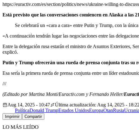
https://euractiv.com/es/section/politics/news/ukraine-willing-to-discuss
Está previsto que las conversaciones comiencen en Alaska a las 2
Se celebrará un «cara a cara» entre Putin y Trump, con la única
«A continuación tendrán lugar las negociaciones entre las delegacion
Entre la delegación rusa estarán el ministro de Asuntos Exteriores, S
explicó.
Putin y Trump ofrecerán una rueda de prensa conjunta tras su re
Esa sería la primera rueda de prensa conjunta entre un líder estadou
///
(Editado por Martina Monti/Euractiv.com y Fernando Heller/
Euracti
Aug 14, 2025 - 10:47
Última actualización: Aug 14, 2025 - 18:2
Política
Donald Trump
Estados Unidos
Europa
Otan
Rusia
Ucrani
Imprimir
Compartir
LO MÁS LEÍDO