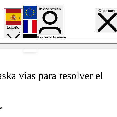
Iniciar sesión
Close menu
English
Español
Français
Has cerrado sesión.
Iniciar sesión
Modo oscuro
Deutsch
ska vías para resolver el
os