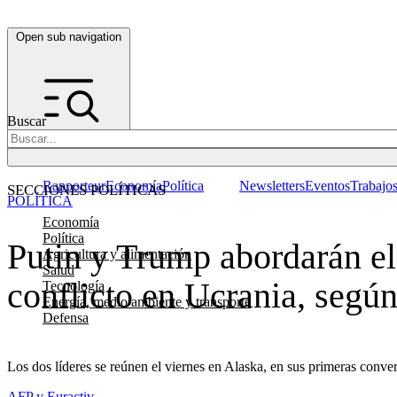
Open sub navigation
Buscar
Rapporteur
Economía
Política
Newsletters
Eventos
Trabajo
SECCIONES POLÍTICAS
POLÍTICA
Economía
Política
Putin y Trump abordarán el 
Agricultura y alimentación
Salud
conflicto en Ucrania, seg
Tecnología
Energía, medio ambiente y transporte
Defensa
Los dos líderes se reúnen el viernes en Alaska, en sus primeras conve
AFP y Euractiv