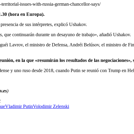
-territorial-issues-with-russia-german-chancellor-says/
1.30 (hora en Europa).
 presencia de sus intérpretes, explicó Ushakov.
es, que continuarán durante un desayuno de trabajo», añadió Ushakov.
erguéi Lavrov, el ministro de Defensa, Andréi Belúsov, el ministro de F
unión, en la que «resumirán los resultados de las negociaciones»,
nidense y uno ruso desde 2018, cuando Putin se reunió con Trump en Hel
v.es
)
2
a
ue
Vladimir Putin
Volodimir Zelenski