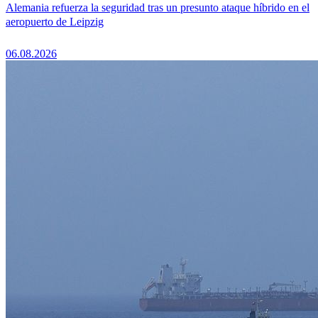
Alemania refuerza la seguridad tras un presunto ataque híbrido en el
aeropuerto de Leipzig
06.08.2026