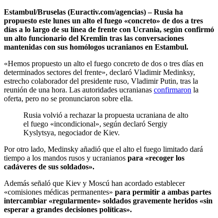
Estambul/Bruselas (Euractiv.com/agencias) –
Rusi
a ha
propuesto este lunes un alto el fuego «concreto» de dos a tres
días a lo largo de su línea de frente con Ucrania, según confirmó
un alto funcionario del Kremlin tras las conversaciones
mantenidas con sus homólogos ucranianos en Estambul.
«Hemos propuesto un alto el fuego concreto de dos o tres días en
determinados sectores del frente», declaró Vladimir Medinksy,
estrecho colaborador del presidente ruso, Vladimir Putin, tras la
reunión de una hora.
Las autoridades ucranianas
confirmaron
la
oferta, pero no se pronunciaron sobre ella.
Rusia volvió a rechazar la propuesta ucraniana de alto
el fuego «incondicional», según declaró Sergiy
Kyslytsya, negociador de Kiev.
Por otro lado, Medinsky añadió que el alto el fuego limitado dará
tiempo a los mandos rusos y ucranianos
para «recoger los
cadáveres de sus soldados».
Además señaló que Kiev y Moscú han acordado establecer
«comisiones médicas permanentes»
para permitir a ambas partes
intercambiar «regularmente» soldados gravemente heridos «sin
esperar a grandes decisiones políticas».