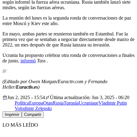
según informó la fuerza aérea ucraniana. Rusia también lanzó siete
misiles, según las fuerzas aéreas.
La reunión del lunes es la segunda ronda de conversaciones de paz
entre Moscú y Kiev
este año.
En mayo, ambas partes se reunieron también en Estambul. Fue la
primera vez que se sentaban a negociar directamente desde marzo de
2022, un mes después de que Rusia lanzara su invasión.
Ucra
nia ha propuesto celebrar otra ronda de conversaciones a finales
de junio,
informó
Tass
.
///
(Editado por Owen Morgan/Euractiv.com y Fernando
Heller/
Euractiv.es
)
Jun 2, 2025 - 15:54
Última actualización: Jun 3, 2025 - 06:20
Política
Europa
Otan
Rusia
Turquía
Ucrania
ue
Vladimir Putin
Volodimir Zelenski
Imprimir
Compartir
LO MÁS LEÍDO