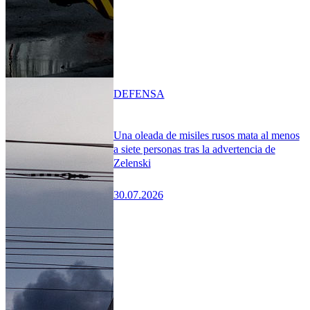
DEFENSA
Una oleada de misiles rusos mata al menos
a siete personas tras la advertencia de
Zelenski
30.07.2026