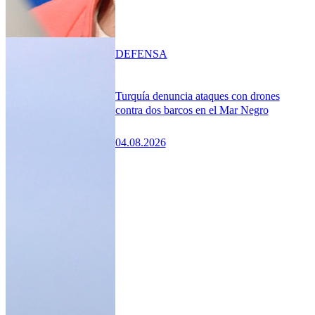
DEFENSA
Turquía denuncia ataques con drones
contra dos barcos en el Mar Negro
04.08.2026