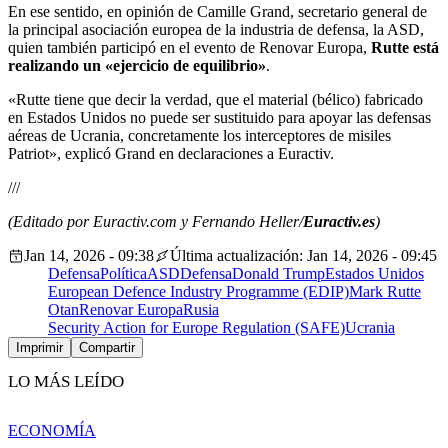
En ese sentido, en opinión de Camille Grand, secretario general de
la principal asociación europea de la industria de defensa, la ASD,
quien también participó en el evento de Renovar Europa,
Rutte está
realizando un «ejercicio de equilibrio»
.
«Rutte tiene que decir la verdad, que el material (bélico) fabricado
en Estados Unidos no puede ser sustituido para apoyar las defensas
aéreas de Ucrania, concretamente los interceptores de misiles
Patriot», explicó Grand en declaraciones a Euractiv.
///
(Editado por Euractiv.com y Fernando Heller/
Euractiv.es
)
Jan 14, 2026 - 09:38
Última actualización: Jan 14, 2026 - 09:45
Defensa
Política
ASD
Defensa
Donald Trump
Estados Unidos
European Defence Industry Programme (EDIP)
Mark Rutte
Otan
Renovar Europa
Rusia
Security Action for Europe Regulation (SAFE)
Ucrania
Imprimir
Compartir
LO MÁS LEÍDO
ECONOMÍA