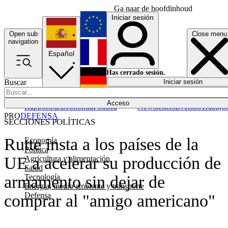
Ga naar de hoofdinhoud
Iniciar sesión
Open sub
Close menu
English
navigation
Español
Français
Has cerrado sesión.
Buscar
Iniciar sesión
Modo oscuro
Deutsch
Acceso
Rapporteur
Economía
Política
Newsletters
Eventos
Trabajo
PRO
DEFENSA
SECCIONES POLÍTICAS
Rutte insta a los países de la
Economía
Política
UE a acelerar su producción de
Agricultura y alimentación
Salud
Tecnología
armamento sin dejar de
Energía, medio ambiente y transporte
Defensa
comprar al "amigo americano"