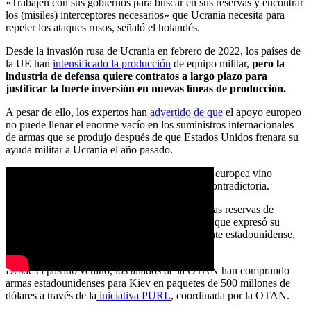
«Trabajen con sus gobiernos para buscar en sus reservas y encontrar
los (misiles) interceptores necesarios» que Ucrania necesita para
repeler los ataques rusos, señaló el holandés.
Desde la invasión rusa de Ucrania en febrero de 2022, l
os países de
la UE han
intensificado la producción
de equipo militar,
pero la
industria de defensa quiere contratos a largo plazo para
justificar la fuerte inversión en nuevas líneas de producción.
A pesar de ello, los expertos
han
advertido de que
el apoyo europeo
no puede llenar el enorme vacío en los suministros internacionales
de armas que se produjo después de que Estados Unidos frenara su
ayuda militar a Ucrania el año pasado.
La presión de Rutte para reforzar la producción europea vino
acompañada de otra promesa, potencialmente contradictoria.
«Tenemos que depender más de lo que hay en las reservas de
Estados Unidos», afirmó el holandés, al tiempo que expresó su
respaldo a la iniciativa propuesta por el presidente estadounidense,
Donald Trump.
Desde el pasado verano, los aliados de la OTAN han comprando
armas estadounidenses para Kiev en paquetes de 500 millones de
dólares a través de la
iniciativa PURL
, coordinada por la OTAN.