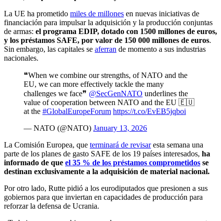
La UE ha prometido
miles de millones
en nuevas iniciativas de
financiación para impulsar la adquisición y la producción conjuntas
de armas:
el programa EDIP, dotado con 1500 millones de euros,
y los préstamos SAFE, por valor de 150 000 millones de euros
.
Sin embargo, las capitales se
aferran
de momento
a sus industrias
nacionales.
❝When we combine our strengths, of NATO and the
EU, we can more effectively tackle the many
challenges we face❞
@SecGenNATO
underlines the
value of cooperation between NATO and the EU 🇪🇺
at the
#GlobalEuropeForum
https://t.co/EvEB5jqboi
— NATO (@NATO)
January 13, 2026
La Comisión Europea, que
terminará de revisar
esta semana una
parte de los planes de gasto SAFE de los 19 países interesados,
ha
informado de que
el 35 % de los préstamos comprometidos
se
destinan exclusivamente a la adquisición de material nacional.
Por otro lado, Rutte pidió a los eurodiputados que presionen a sus
gobiernos para que inviertan en capacidades de producción para
reforzar la defensa de Ucrania.