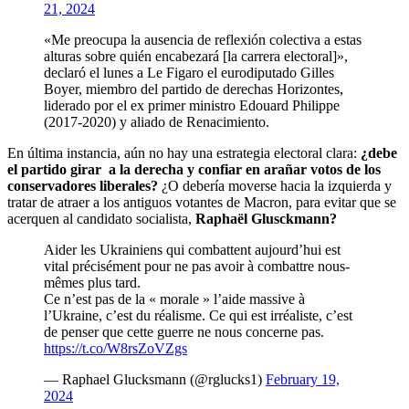
21, 2024
«Me preocupa la ausencia de reflexión colectiva a estas
alturas sobre quién encabezará [la carrera electoral]»,
declaró el lunes a Le Figaro el eurodiputado Gilles
Boyer, miembro del partido de derechas Horizontes,
liderado por el ex primer ministro Edouard Philippe
(2017-2020) y aliado de Renacimiento.
En última instancia, aún no hay una estrategia electoral clara:
¿debe
el partido girar a la derecha y confiar en arañar votos de los
conservadores liberales?
¿O debería moverse hacia la izquierda y
tratar de atraer a los antiguos votantes de Macron, para evitar que se
acerquen al candidato socialista,
Raphaël Glusckmann?
Aider les Ukrainiens qui combattent aujourd’hui est
vital précisément pour ne pas avoir à combattre nous-
mêmes plus tard.
Ce n’est pas de la « morale » l’aide massive à
l’Ukraine, c’est du réalisme. Ce qui est irréaliste, c’est
de penser que cette guerre ne nous concerne pas.
https://t.co/W8rsZoVZgs
— Raphael Glucksmann (@rglucks1)
February 19,
2024