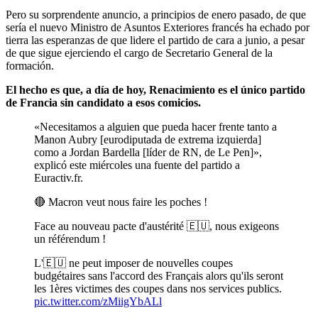
Pero su sorprendente anuncio, a principios de enero pasado, de que
sería el nuevo Ministro de Asuntos Exteriores francés ha echado por
tierra las esperanzas de que lidere el partido de cara a junio, a pesar
de que sigue ejerciendo el cargo de Secretario General de la
formación.
El hecho es que, a día de hoy, Renacimiento es el único partido
de Francia sin candidato a esos comicios.
«Necesitamos a alguien que pueda hacer frente tanto a
Manon Aubry [eurodiputada de extrema izquierda]
como a Jordan Bardella [líder de RN, de Le Pen]»,
explicó este miércoles una fuente del partido a
Euractiv.fr.
🔴 Macron veut nous faire les poches !
Face au nouveau pacte d'austérité 🇪🇺, nous exigeons
un référendum !
L'🇪🇺 ne peut imposer de nouvelles coupes
budgétaires sans l'accord des Français alors qu'ils seront
les 1ères victimes des coupes dans nos services publics.
pic.twitter.com/zMiigYbALl