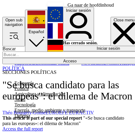
Ga naar de hoofdinhoud
Iniciar sesión
Open sub
Close menu
English
navigation
Español
Français
Has cerrado sesión.
Buscar
Iniciar sesión
Modo oscuro
Deutsch
Acceso
Rapporteur
Economía
Política
Newsletters
Eventos
Trabajo
POLÍTICA
SECCIONES POLÍTICAS
"Se busca candidato para las
Economía
Política
europeas": el dilema de Macron
Agricultura y alimentación
Salud
Tecnología
Energía, medio ambiente y transporte
Théo Bourgery-Gonse
EUROEFE EURACTIV
Defensa
This article is part of our special report
"«Se busca candidato
para las europeas»: el dilema de Macron"
Access the full report