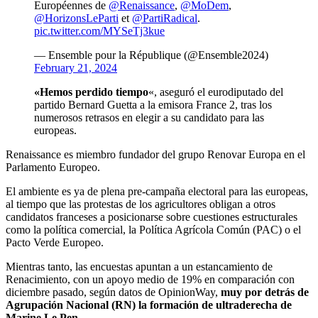
Européennes de
@Renaissance
,
@MoDem
,
@HorizonsLeParti
et
@PartiRadical
.
pic.twitter.com/MYSeTj3kue
— Ensemble pour la République (@Ensemble2024)
February 21, 2024
«Hemos perdido tiempo
«, aseguró el eurodiputado del
partido Bernard Guetta a la emisora France 2, tras los
numerosos retrasos en elegir a su candidato para las
europeas.
Renaissance es miembro fundador del grupo Renovar Europa en el
Parlamento Europeo.
El ambiente es ya de plena pre-campaña electoral para las europeas,
al tiempo que las protestas de los agricultores obligan a otros
candidatos franceses a posicionarse sobre cuestiones estructurales
como la política comercial, la Política Agrícola Común (PAC) o el
Pacto Verde Europeo.
Mientras tanto, las encuestas apuntan a un estancamiento de
Renacimiento, con un apoyo medio de 19% en comparación con
diciembre pasado, según datos de OpinionWay,
muy por detrás de
Agrupación Nacional (RN) la formación de ultraderecha de
Marine Le Pen
.