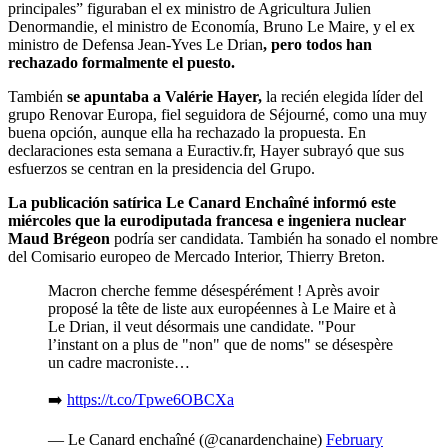
principales” figuraban el ex ministro de Agricultura Julien
Denormandie, el ministro de Economía, Bruno Le Maire, y el ex
ministro de Defensa Jean-Yves Le Drian
, pero todos han
rechazado formalmente el puesto.
También
se apuntaba a Valérie Hayer,
la recién elegida líder del
grupo Renovar Europa, fiel seguidora de Séjourné, como una muy
buena opción, aunque ella ha rechazado la propuesta. En
declaraciones esta semana a Euractiv.fr, Hayer subrayó que sus
esfuerzos se centran en la presidencia del Grupo.
La publicación satírica Le Canard Enchaîné informó este
miércoles que la eurodiputada francesa e ingeniera nuclear
Maud Brégeon
podría ser candidata. También ha sonado el nombre
del Comisario europeo de Mercado Interior, Thierry Breton.
Macron cherche femme désespérément ! Après avoir
proposé la tête de liste aux européennes à Le Maire et à
Le Drian, il veut désormais une candidate. "Pour
l’instant on a plus de "non" que de noms" se désespère
un cadre macroniste…
➡️
https://t.co/Tpwe6OBCXa
— Le Canard enchaîné (@canardenchaine)
February