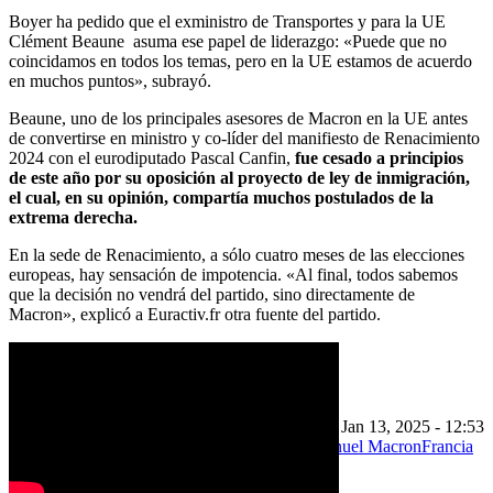
Boyer ha pedido que el exministro de Transportes y para la UE
Clément Beaune asuma ese papel de liderazgo: «Puede que no
coincidamos en todos los temas, pero en la UE estamos de acuerdo
en muchos puntos», subrayó.
Beaune, uno de los principales asesores de Macron en la UE antes
de convertirse en ministro y co-líder del manifiesto de Renacimiento
2024 con el eurodiputado Pascal Canfin,
fue cesado a principios
de este año por su oposición al proyecto de ley de inmigración,
el cual, en su opinión, compartía muchos postulados de la
extrema derecha.
En la sede de Renacimiento, a sólo cuatro meses de las elecciones
europeas, hay sensación de impotencia. «Al final, todos sabemos
que la decisión no vendrá del partido, sino directamente de
Macron», explicó a Euractiv.fr otra fuente del partido.
///
Editado por Fernando Heller
Feb 22, 2024 - 07:35
Última actualización: Jan 13, 2025 - 12:53
Política
Elecciones Europeas 2024
Emmanuel Macron
Francia
Las Capitales
Marine Le Pen
ue
Imprimir
Compartir