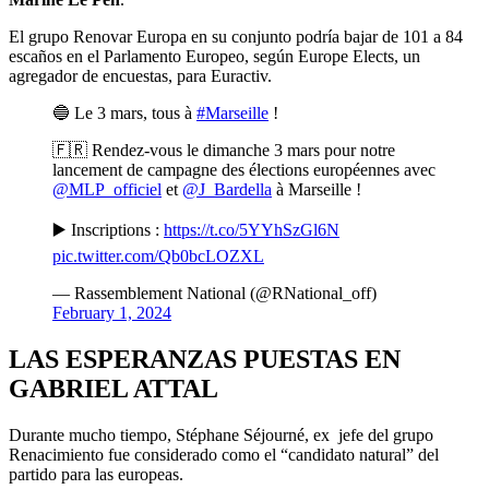
El grupo Renovar Europa en su conjunto podría bajar de 101 a 84
escaños en el Parlamento Europeo, según Europe Elects, un
agregador de encuestas, para Euractiv.
🔵 Le 3 mars, tous à
#Marseille
!
🇫🇷 Rendez-vous le dimanche 3 mars pour notre
lancement de campagne des élections européennes avec
@MLP_officiel
et
@J_Bardella
à Marseille !
▶️ Inscriptions :
https://t.co/5YYhSzGl6N
pic.twitter.com/Qb0bcLOZXL
— Rassemblement National (@RNational_off)
February 1, 2024
LAS ESPERANZAS PUESTAS EN
GABRIEL ATTAL
Durante mucho tiempo, Stéphane Séjourné, ex jefe del grupo
Renacimiento fue considerado como el “candidato natural” del
partido para las europeas.