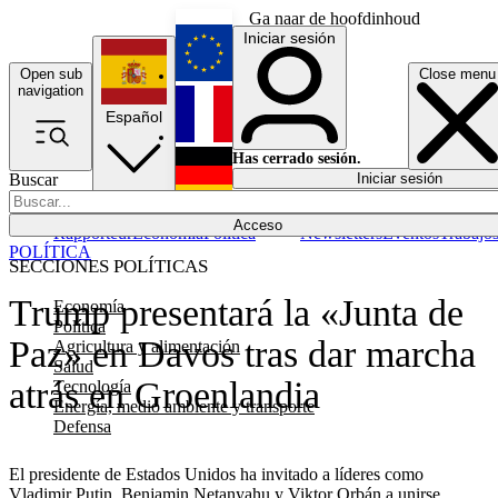
Ga naar de hoofdinhoud
Iniciar sesión
Open sub
Close menu
English
navigation
Español
Français
Has cerrado sesión.
Buscar
Iniciar sesión
Modo oscuro
Deutsch
Acceso
Rapporteur
Economía
Política
Newsletters
Eventos
Trabajo
POLÍTICA
SECCIONES POLÍTICAS
Trump presentará la «Junta de
Economía
Política
Paz» en Davos tras dar marcha
Agricultura y alimentación
Salud
atrás en Groenlandia
Tecnología
Energía, medio ambiente y transporte
Defensa
El presidente de Estados Unidos ha invitado a líderes como
Vladimir Putin, Benjamin Netanyahu y Viktor Orbán a unirse.