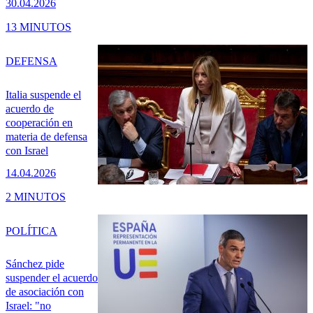
30.04.2026
13 MINUTOS
DEFENSA
Italia suspende el
acuerdo de
cooperación en
materia de defensa
con Israel
14.04.2026
2 MINUTOS
POLÍTICA
Sánchez pide
suspender el acuerdo
de asociación con
Israel: "no