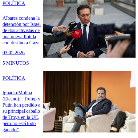
POLÍTICA
Albares condena la
detención por Israel
de dos activistas de
una nueva flotilla
con destino a Gaza
03.05.2026
5 MINUTOS
POLÍTICA
Ignacio Molina
(Elcano): “Trump y
Putin han perdido a
su principal caballo
de Troya en la UE,
pero no está todo
ganado”