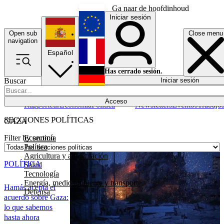
Ga naar de hoofdinhoud
Iniciar sesión
Open sub
Close menu
English
navigation
Español
Français
Has cerrado sesión.
Buscar
Iniciar sesión
Modo oscuro
Deutsch
Acceso
Rapporteur
Economía
Política
Newsletters
Eventos
Trabajo
SECCIONES POLÍTICAS
GAZA
Economía
Filter by section
Política
Agricultura y alimentación
POLÍTICA
Salud
Tecnología
Energía, medio ambiente y transporte
Hamás acepta el
Defensa
acuerdo sobre Gaza:
lo que sabemos
hasta ahora