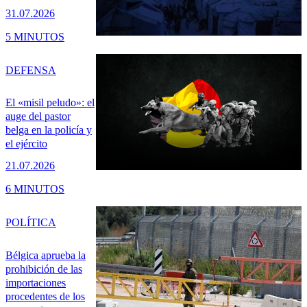
31.07.2026
5 MINUTOS
DEFENSA
El «misil peludo»: el
auge del pastor
belga en la policía y
el ejército
21.07.2026
6 MINUTOS
POLÍTICA
Bélgica aprueba la
prohibición de las
importaciones
procedentes de los