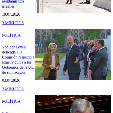
asentamientos
israelíes
19.07.2026
3 MINUTOS
POLÍTICA
Von der Leyen
defiende a la
Comisión respecto a
Israel y culpa a los
Gobiernos de la UE
de su inacción
03.07.2026
3 MINUTOS
POLÍTICA