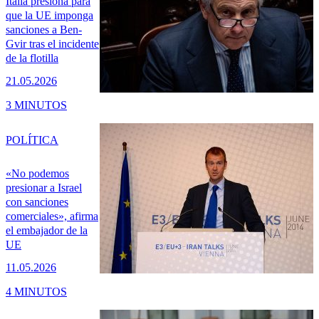
Italia presiona para
que la UE imponga
sanciones a Ben-
Gvir tras el incidente
de la flotilla
21.05.2026
3 MINUTOS
POLÍTICA
«No podemos
presionar a Israel
con sanciones
comerciales», afirma
el embajador de la
UE
11.05.2026
4 MINUTOS