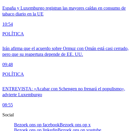
España y Luxemburgo registran las mayores caídas en consumo de
tabaco diario en la UE
10:54
POLÍTICA
Irán afirma que el acuerdo sobre Ormuz con Omán está casi cerrado,
pero que su reapertura depende de EE. UU.
09:48
POLÍTICA
ENTREVISTA: «Acabar con Schengen no frenará el populismo»,
advierte Luxemburgo
08:55
Social
Bezoek ons op facebook
Bezoek ons op x
Bezoek ons op linkedin
Bezoek ons op youtube