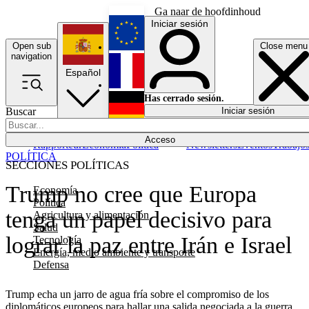
Ga naar de hoofdinhoud
Iniciar sesión
Open sub
Close menu
English
navigation
Español
Français
Has cerrado sesión.
Buscar
Iniciar sesión
Modo oscuro
Deutsch
Acceso
Rapporteur
Economía
Política
Newsletters
Eventos
Trabajo
POLÍTICA
SECCIONES POLÍTICAS
Trump no cree que Europa
Economía
Política
tenga un papel decisivo para
Agricultura y alimentación
Salud
lograr la paz entre Irán e Israel
Tecnología
Energía, medio ambiente y transporte
Defensa
Trump echa un jarro de agua fría sobre el compromiso de los
diplomáticos europeos para hallar una salida negociada a la guerra