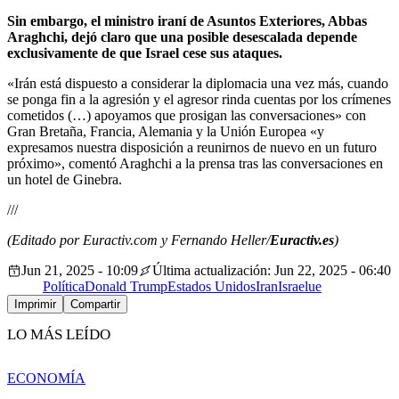
Sin embargo, el ministro iraní de Asuntos Exteriores, Abbas
Araghchi, dejó claro que una posible desescalada depende
exclusivamente de que Israel cese sus ataques.
«Irán está dispuesto a considerar la diplomacia una vez más, cuando
se ponga fin a la agresión y el agresor rinda cuentas por los crímenes
cometidos (…) apoyamos que prosigan las conversaciones» con
Gran Bretaña, Francia, Alemania y la Unión Europea «y
expresamos nuestra disposición a reunirnos de nuevo en un futuro
próximo», comentó Araghchi a la prensa tras las conversaciones en
un hotel de Ginebra.
///
(Editado por Euractiv.com y Fernando Heller/
Euractiv.es
)
Jun 21, 2025 - 10:09
Última actualización: Jun 22, 2025 - 06:40
Política
Donald Trump
Estados Unidos
Iran
Israel
ue
Imprimir
Compartir
LO MÁS LEÍDO
ECONOMÍA