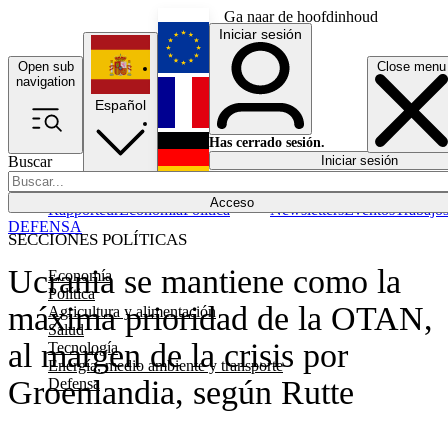
Ga naar de hoofdinhoud
Iniciar sesión
Open sub
Close menu
English
navigation
Español
Français
Has cerrado sesión.
Buscar
Iniciar sesión
Modo oscuro
Deutsch
Acceso
Rapporteur
Economía
Política
Newsletters
Eventos
Trabajo
DEFENSA
SECCIONES POLÍTICAS
Ucrania se mantiene como la
Economía
Política
máxima prioridad de la OTAN,
Agricultura y alimentación
Salud
al margen de la crisis por
Tecnología
Energía, medio ambiente y transporte
Groenlandia, según Rutte
Defensa