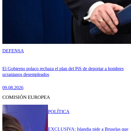
DEFENSA
El Gobierno polaco rechaza el plan del PiS de deportar a hombres
ucranianos desempleados
09.08.2026
COMISIÓN EUROPEA
POLÍTICA
EXCLUSIVA: Islandia pide a Bruselas que