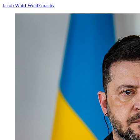
Jacob Wulff Wold
Euractiv