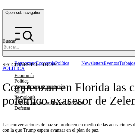
Open sub navigation
Buscar
Rapporteur
Economía
Política
Newsletters
Eventos
Trabajo
SECCIONES POLÍTICAS
POLÍTICA
Economía
Política
Comienzan en Florida las c
Agricultura y alimentación
Salud
polémico exasesor de Zele
Tecnología
Energía, medio ambiente y transporte
Defensa
Las conversaciones de paz se producen en medio de las acusaciones de 
con la que Trump espera avanzar en el plan de paz.