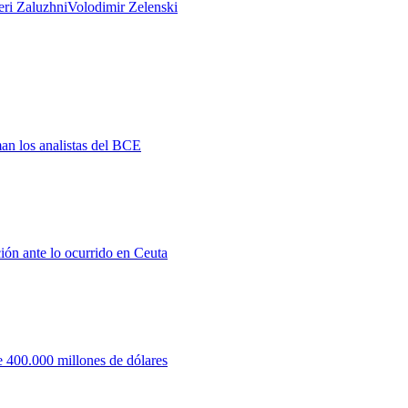
eri Zaluzhni
Volodimir Zelenski
man los analistas del BCE
ión ante lo ocurrido en Ceuta
 400.000 millones de dólares