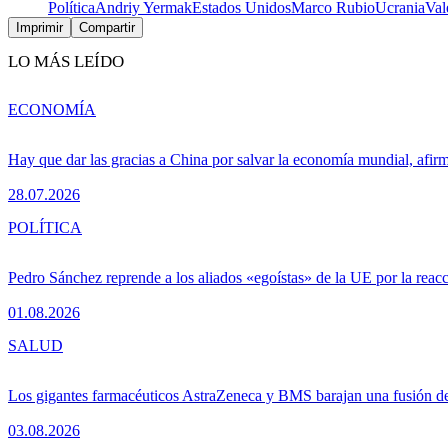
Política
Andriy Yermak
Estados Unidos
Marco Rubio
Ucrania
Val
Imprimir
Compartir
LO MÁS LEÍDO
ECONOMÍA
Hay que dar las gracias a China por salvar la economía mundial, afir
28.07.2026
POLÍTICA
Pedro Sánchez reprende a los aliados «egoístas» de la UE por la reacc
01.08.2026
SALUD
Los gigantes farmacéuticos AstraZeneca y BMS barajan una fusión de
03.08.2026