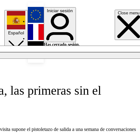
Iniciar sesión
Close menu
English
Español
Français
Has cerrado sesión.
Iniciar sesión
Modo oscuro
Deutsch
 las primeras sin el
visita supone el pistoletazo de salida a una semana de conversaciones