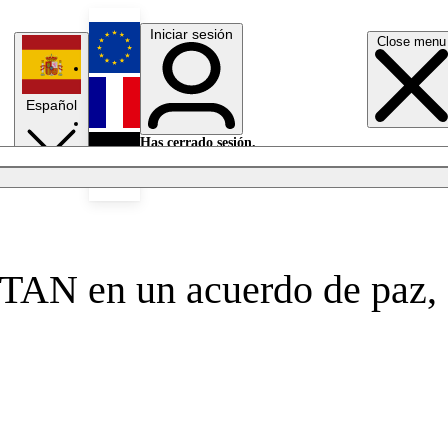
Iniciar sesión
Close menu
English
Español
Français
Has cerrado sesión.
Iniciar sesión
Modo oscuro
Deutsch
 OTAN en un acuerdo de paz,