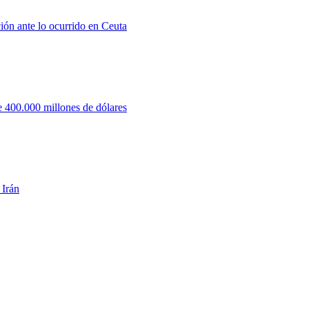
ión ante lo ocurrido en Ceuta
 400.000 millones de dólares
 Irán