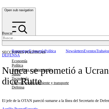
Open sub navigation
Buscar
Rapporteur
Economía
Política
Newsletters
Eventos
Trabajo
SECCIONES POLÍTICAS
DEFENSA
Economía
Política
Nunca se prometió a Ucrani
Agricultura y alimentación
Salud
dice Rutte
Tecnología
Energía, medio ambiente y transporte
Defensa
El jefe de la OTAN pareció sumarse a la línea del Secretario de Defe
Aurélie Pugnet
Euractiv