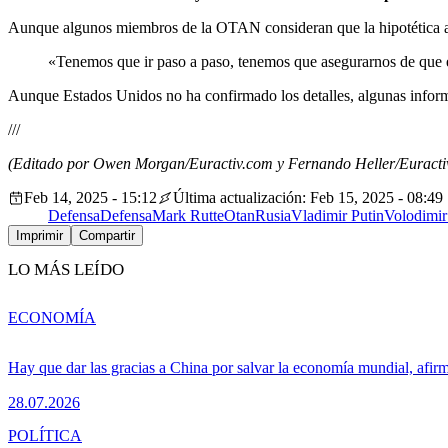
Aunque algunos miembros de la OTAN consideran que la hipotética adh
«Tenemos que ir paso a paso, tenemos que asegurarnos de que el
Aunque Estados Unidos no ha confirmado los detalles, algunas inform
///
(Editado por Owen Morgan/Euractiv.com y Fernando Heller/Euractiv
Feb 14, 2025 - 15:12
Última actualización: Feb 15, 2025 - 08:49
Defensa
Defensa
Mark Rutte
Otan
Rusia
Vladimir Putin
Volodimir
Imprimir
Compartir
LO MÁS LEÍDO
ECONOMÍA
Hay que dar las gracias a China por salvar la economía mundial, afir
28.07.2026
POLÍTICA