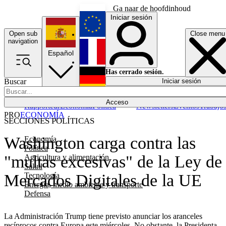
Ga naar de hoofdinhoud
Iniciar sesión
Open sub
Close menu
English
navigation
Español
Français
Has cerrado sesión.
Buscar
Iniciar sesión
Modo oscuro
Deutsch
Acceso
Rapporteur
Economía
Política
Newsletters
Eventos
Trabajo
PRO
ECONOMÍA
SECCIONES POLÍTICAS
Washington carga contra las
Economía
Política
"multas excesivas" de la Ley de
Agricultura y alimentación
Salud
Tecnología
Mercados Digitales de la UE
Energía, medio ambiente y transporte
Defensa
La Administración Trump tiene previsto anunciar los aranceles
recíprocos contra Europa este miércoles. No obstante, la Presidenta