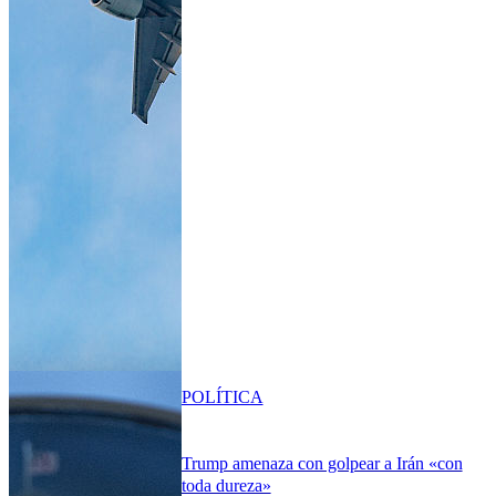
POLÍTICA
Trump amenaza con golpear a Irán «con
toda dureza»