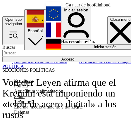
Ga naar de hoofdinhoud
Iniciar sesión
Open sub
Close menu
English
navigation
Español
Français
Has cerrado sesión.
Buscar
Iniciar sesión
Modo oscuro
Deutsch
Acceso
Rapporteur
Economía
Política
Newsletters
Eventos
Trabajo
POLÍTICA
SECCIONES POLÍTICAS
Von der Leyen afirma que el
Economía
Política
Kremlin está imponiendo un
Agricultura y alimentación
Salud
«telón de acero digital» a los
Tecnología
Energía, medio ambiente y transporte
rusos
Defensa