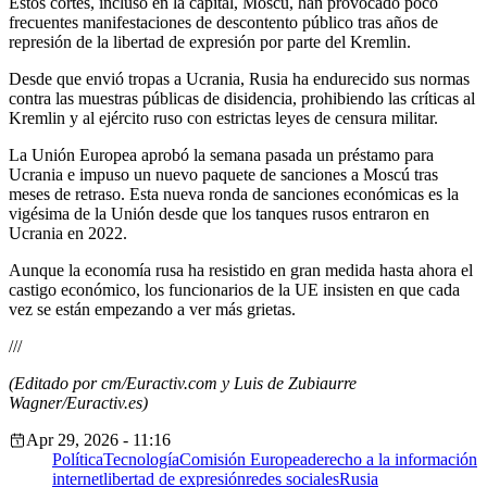
Estos cortes, incluso en la capital, Moscú, han provocado poco
frecuentes manifestaciones de descontento público tras años de
represión de la libertad de expresión por parte del Kremlin.
Desde que envió tropas a Ucrania, Rusia ha endurecido sus normas
contra las muestras públicas de disidencia, prohibiendo las críticas al
Kremlin y al ejército ruso con estrictas leyes de censura militar.
La Unión Europea aprobó la semana pasada un préstamo para
Ucrania e impuso un nuevo paquete de sanciones a Moscú tras
meses de retraso. Esta nueva ronda de sanciones económicas es la
vigésima de la Unión desde que los tanques rusos entraron en
Ucrania en 2022.
Aunque la economía rusa ha resistido en gran medida hasta ahora el
castigo económico, los funcionarios de la UE insisten en que cada
vez se están empezando a ver más grietas.
///
(Editado por cm/Euractiv.com y Luis de Zubiaurre
Wagner/Euractiv.es)
Apr 29, 2026 - 11:16
Política
Tecnología
Comisión Europea
derecho a la información
internet
libertad de expresión
redes sociales
Rusia