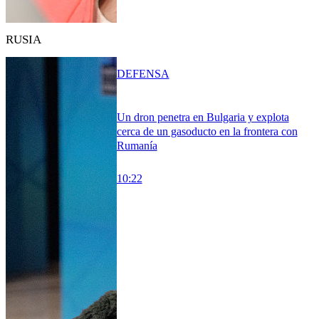
RUSIA
DEFENSA
Un dron penetra en Bulgaria y explota
cerca de un gasoducto en la frontera con
Rumanía
10:22