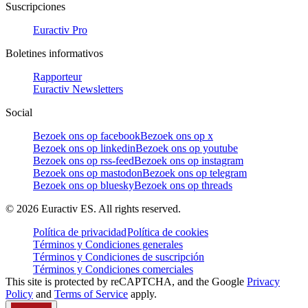
Suscripciones
Euractiv Pro
Boletines informativos
Rapporteur
Euractiv Newsletters
Social
Bezoek ons op facebook
Bezoek ons op x
Bezoek ons op linkedin
Bezoek ons op youtube
Bezoek ons op rss-feed
Bezoek ons op instagram
Bezoek ons op mastodon
Bezoek ons op telegram
Bezoek ons op bluesky
Bezoek ons op threads
©
2026
Euractiv ES. All rights reserved.
Política de privacidad
Política de cookies
Términos y Condiciones generales
Términos y Condiciones de suscripción
Términos y Condiciones comerciales
This site is protected by reCAPTCHA, and the Google
Privacy
Policy
and
Terms of Service
apply.