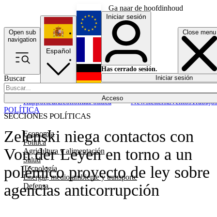
Ga naar de hoofdinhoud
Iniciar sesión
Open sub
Close menu
English
navigation
Español
Français
Has cerrado sesión.
Buscar
Iniciar sesión
Modo oscuro
Deutsch
Acceso
Rapporteur
Economía
Política
Newsletters
Eventos
Trabajo
POLÍTICA
SECCIONES POLÍTICAS
Zelenski niega contactos con
Economía
Política
Von der Leyen en torno a un
Agricultura y alimentación
Salud
polémico proyecto de ley sobre
Tecnología
Energía, medio ambiente y transporte
agencias anticorrupción
Defensa