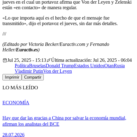
jueves en el cual un portavoz afirma que Von der Leyen y Zelenski
están «en contacto» de manera regular.
«Lo que importa aquí es el hecho de que el mensaje fue
transmitido», dijo el portavoz el jueves, sin dar más detalles.
///
(Editado por Victoria Becker/Euractiv.com y Fernando
Heller/
Euractiv.es
)
Jul 25, 2025 - 15:13
Última actualización: Jul 26, 2025 - 06:04
Política
Bruselas
Donald Trump
Estados Unidos
Otan
Rusia
Vladimir Putin
Von der Leyen
Imprimir
Compartir
LO MÁS LEÍDO
ECONOMÍA
Hay que dar las gracias a China por salvar la economía mundial,
afirman los analistas del BCE
28.07.2026