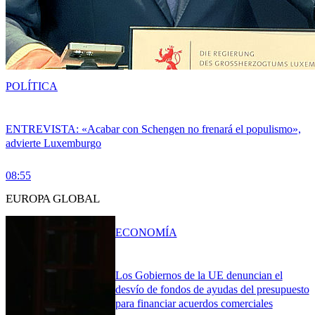
POLÍTICA
ENTREVISTA: «Acabar con Schengen no frenará el populismo»,
advierte Luxemburgo
08:55
EUROPA GLOBAL
ECONOMÍA
Los Gobiernos de la UE denuncian el
desvío de fondos de ayudas del presupuesto
para financiar acuerdos comerciales