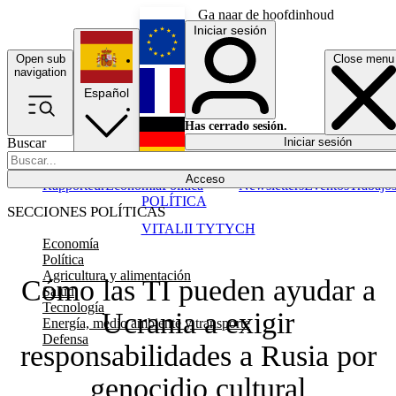
Ga naar de hoofdinhoud
Iniciar sesión
Open sub
Close menu
English
navigation
Español
Français
Has cerrado sesión.
Buscar
Iniciar sesión
Modo oscuro
Deutsch
Acceso
Rapporteur
Economía
Política
Newsletters
Eventos
Trabajo
POLÍTICA
SECCIONES POLÍTICAS
VITALII TYTYCH
Economía
Política
Agricultura y alimentación
Cómo las TI pueden ayudar a
Salud
Tecnología
Ucrania a exigir
Energía, medio ambiente y transporte
Defensa
responsabilidades a Rusia por
genocidio cultural