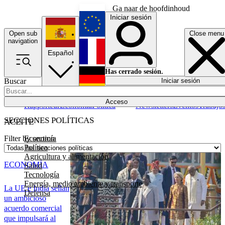
Ga naar de hoofdinhoud
Iniciar sesión
Open sub
Close menu
English
navigation
Español
Français
Has cerrado sesión.
Buscar
Iniciar sesión
Modo oscuro
Deutsch
Acceso
Rapporteur
Economía
Política
Newsletters
Eventos
Trabajo
SECCIONES POLÍTICAS
ACEITE
Economía
Filter by section
Política
Agricultura y alimentación
ECONOMÍA
Salud
Tecnología
Energía, medio ambiente y transporte
La UE e India sellan
Defensa
un ambicioso
acuerdo comercial
que impulsará al