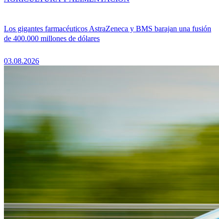
Los gigantes farmacéuticos AstraZeneca y BMS barajan una fusión
de 400.000 millones de dólares
03.08.2026