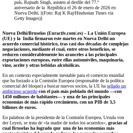
país, Rajnath Singh, asisten al desfile del 77.º
aniversario de la República el 26 de enero de 2026 en
Nueva Delhi. [(Foto: Raj K Raj/Hindustan Times via
Getty Images)]
Nueva Delhi/Bruselas (Euractiv.com/.es) – La Unión Europea
(UE) y la India firmaron este martes en Nueva Delhi un
acuerdo comercial histórico, tras casi dos décadas de complejas
negociaciones, mediante el cual, entre otros beneficios, se
reducen considerablemente los aranceles a las principales
exportaciones europeas, entre ellas automóviles, maquinaria,
vino, aceite y otras bebidas alcohólicas.
En un contexto especialmente inestable para el comercio mundial
que ha forzado a la Comisión Europea (responsable de la política
comercial del bloque) a buscar nuevos socios, la UE ha
sellado un
ambicioso acuerdo
con el país más poblado del mundo —con
1450 millones de habitantes— y una de las principales
economías de más rápido crecimiento, con un PIB de 3,5
billones de euros.
En palabras de la presidenta de la Comisión Europea, Ursula von
der Leyen, se trata de «la madre de todos los acuerdos»,
gracias al
cual Bruselas ha logrado que una de las economías más