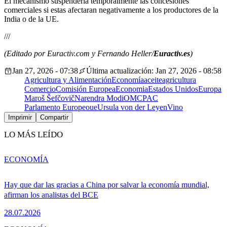
El mecanismo suspendería temporalmente las concesiones
comerciales si estas afectaran negativamente a los productores de la
India o de la UE.
///
(Editado por Euractiv.com y Fernando Heller/
Euractiv.es
)
Jan 27, 2026 - 07:38
Última actualización: Jan 27, 2026 - 08:58
Agricultura y Alimentación
Economía
aceite
agricultura
Comercio
Comisión Europea
Economia
Estados Unidos
Europa
Maroš Šefčovič
Narendra Modi
OMC
PAC
Parlamento Europeo
ue
Ursula von der Leyen
Vino
Imprimir
Compartir
LO MÁS LEÍDO
ECONOMÍA
Hay que dar las gracias a China por salvar la economía mundial,
afirman los analistas del BCE
28.07.2026