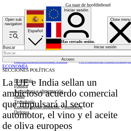
Ga naar de hoofdinhoud
Iniciar sesión
Open sub
Close menu
English
navigation
Español
Français
Has cerrado sesión.
Buscar
Iniciar sesión
Modo oscuro
Deutsch
Acceso
Rapporteur
Economía
Política
Newsletters
Eventos
Trabajo
ECONOMÍA
SECCIONES POLÍTICAS
La UE e India sellan un
Economía
Política
ambicioso acuerdo comercial
Agricultura y alimentación
Salud
que impulsará al sector
Tecnología
Energía, medio ambiente y transporte
automotor, el vino y el aceite
Defensa
de oliva europeos