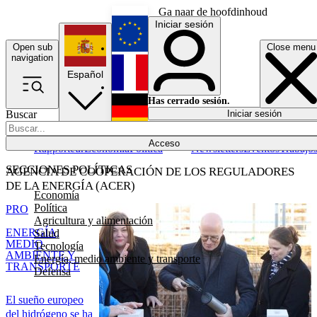
Ga naar de hoofdinhoud
Iniciar sesión
Open sub
Close menu
English
navigation
Español
Français
Has cerrado sesión.
Buscar
Iniciar sesión
Modo oscuro
Deutsch
Acceso
Rapporteur
Economía
Política
Newsletters
Eventos
Trabajo
SECCIONES POLÍTICAS
AGENCIA DE COOPERACIÓN DE LOS REGULADORES
DE LA ENERGÍA (ACER)
Economía
Política
PRO
Agricultura y alimentación
ENERGÍA,
Salud
MEDIO
Tecnología
AMBIENTE Y
Energía, medio ambiente y transporte
TRANSPORTE
Defensa
El sueño europeo
del hidrógeno se ha