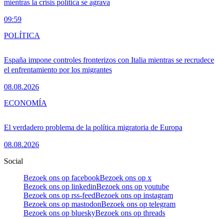
mientras la crisis política se agrava
09:59
POLÍTICA
España impone controles fronterizos con Italia mientras se recrudece
el enfrentamiento por los migrantes
08.08.2026
ECONOMÍA
El verdadero problema de la política migratoria de Europa
08.08.2026
Social
Bezoek ons op facebook
Bezoek ons op x
Bezoek ons op linkedin
Bezoek ons op youtube
Bezoek ons op rss-feed
Bezoek ons op instagram
Bezoek ons op mastodon
Bezoek ons op telegram
Bezoek ons op bluesky
Bezoek ons op threads