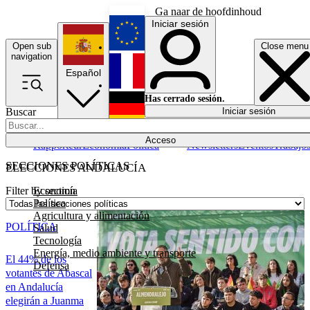
Ga naar de hoofdinhoud
Iniciar sesión
Open sub
Close menu
English
navigation
Español
Français
Has cerrado sesión.
Buscar
Iniciar sesión
Modo oscuro
Deutsch
Acceso
Rapporteur
Economía
Política
Newsletters
Eventos
Trabajo
SECCIONES POLÍTICAS
ELECCIONES ANDALUCÍA
Economía
Filter by section
Política
Agricultura y alimentación
POLÍTICA
Salud
Tecnología
Energía, medio ambiente y transporte
El 44% de los
Defensa
votantes de Abascal
en Andalucía
elegirán a Juanma