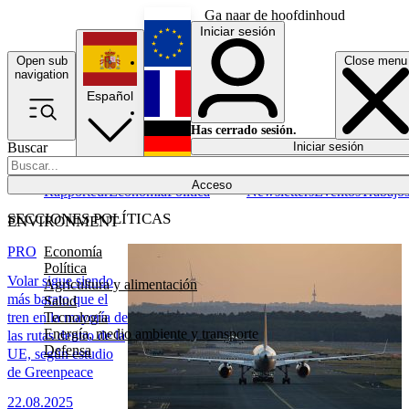
Ga naar de hoofdinhoud
Iniciar sesión
Open sub
Close menu
English
navigation
Español
Français
Has cerrado sesión.
Buscar
Iniciar sesión
Modo oscuro
Deutsch
Acceso
Rapporteur
Economía
Política
Newsletters
Eventos
Trabajo
SECCIONES POLÍTICAS
ENVIRONMENT
Economía
PRO
Política
Volar sigue siendo
Agricultura y alimentación
más barato que el
Salud
Tecnología
tren en la mayoría de
Energía, medio ambiente y transporte
las rutas dentro de la
Defensa
UE, según estudio
de Greenpeace
22.08.2025