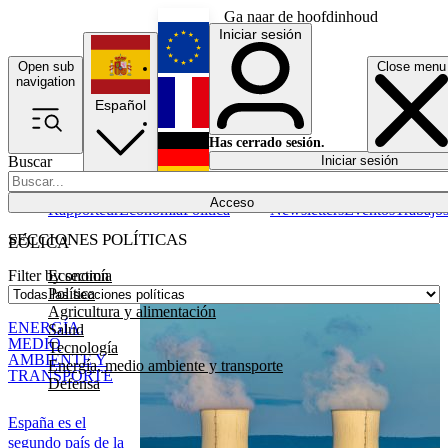
Ga naar de hoofdinhoud
Iniciar sesión
Open sub
Close menu
English
navigation
Español
Français
Has cerrado sesión.
Buscar
Iniciar sesión
Modo oscuro
Deutsch
Acceso
Rapporteur
Economía
Política
Newsletters
Eventos
Trabajo
SECCIONES POLÍTICAS
EÓLICA
Economía
Filter by section
Política
Agricultura y alimentación
ENERGÍA,
Salud
MEDIO
Tecnología
AMBIENTE Y
Energía, medio ambiente y transporte
TRANSPORTE
Defensa
España es el
segundo país de la