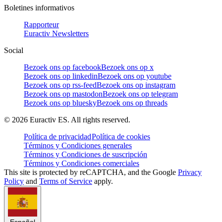
Boletines informativos
Rapporteur
Euractiv Newsletters
Social
Bezoek ons op facebook
Bezoek ons op x
Bezoek ons op linkedin
Bezoek ons op youtube
Bezoek ons op rss-feed
Bezoek ons op instagram
Bezoek ons op mastodon
Bezoek ons op telegram
Bezoek ons op bluesky
Bezoek ons op threads
©
2026
Euractiv ES. All rights reserved.
Política de privacidad
Política de cookies
Términos y Condiciones generales
Términos y Condiciones de suscripción
Términos y Condiciones comerciales
This site is protected by reCAPTCHA, and the Google
Privacy
Policy
and
Terms of Service
apply.
Español