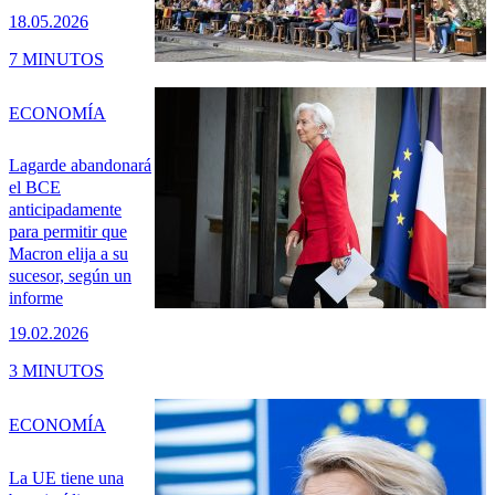
18.05.2026
7 MINUTOS
ECONOMÍA
Lagarde abandonará
el BCE
anticipadamente
para permitir que
Macron elija a su
sucesor, según un
informe
19.02.2026
3 MINUTOS
ECONOMÍA
La UE tiene una