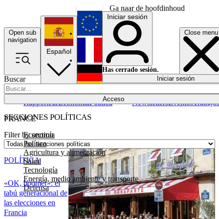
Ga naar de hoofdinhoud
Iniciar sesión
Open sub
Close menu
English
navigation
Español
Français
Has cerrado sesión.
Buscar
Iniciar sesión
Modo oscuro
Deutsch
Acceso
Rapporteur
Economía
Política
Newsletters
Eventos
Trabajo
SECCIONES POLÍTICAS
FRANCE
Economía
Filter by section
Política
Agricultura y alimentación
POLÍTICA
Salud
Tecnología
Energía, medio ambiente y transporte
«OK, boomer»: el
Defensa
tabú generacional de
las elecciones en
Francia