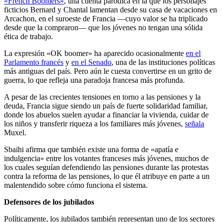
«French Boomers»
, una cuenta paródica en la que los personajes
ficticios Bernard y Chantal lamentan desde su casa de vacaciones en
Arcachon, en el suroeste de Francia —cuyo valor se ha triplicado
desde que la compraron— que los jóvenes no tengan una sólida
ética de trabajo.
La expresión «OK boomer» ha aparecido ocasionalmente
en el
Parlamento francés
y
en el Senado
, una de las instituciones políticas
más antiguas del país. Pero aún le cuesta convertirse en un grito de
guerra, lo que refleja una paradoja francesa más profunda.
A pesar de las crecientes tensiones en torno a las pensiones y la
deuda, Francia sigue siendo un país de fuerte solidaridad familiar,
donde los abuelos suelen ayudar a financiar la vivienda, cuidar de
los niños y transferir riqueza a los familiares más jóvenes,
señala
Muxel.
Sbaihi afirma que también existe una forma de «apatía e
indulgencia» entre los votantes franceses más jóvenes, muchos de
los cuales seguían defendiendo las pensiones durante las protestas
contra la reforma de las pensiones, lo que él atribuye en parte a un
malentendido sobre cómo funciona el sistema.
Defensores de los jubilados
Políticamente, los jubilados también representan uno de los sectores