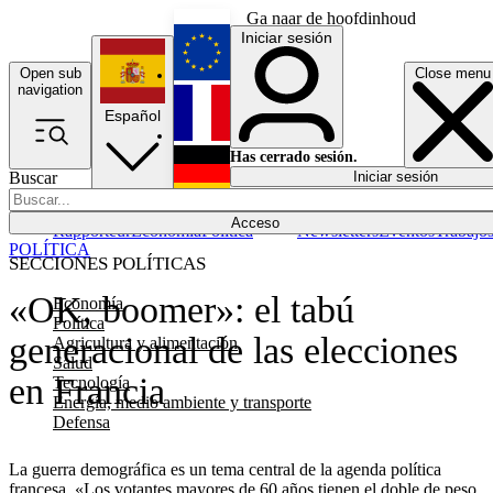
Ga naar de hoofdinhoud
Iniciar sesión
Open sub
Close menu
English
navigation
Español
Français
Has cerrado sesión.
Buscar
Iniciar sesión
Modo oscuro
Deutsch
Acceso
Rapporteur
Economía
Política
Newsletters
Eventos
Trabajo
POLÍTICA
SECCIONES POLÍTICAS
«OK, boomer»: el tabú
Economía
Política
generacional de las elecciones
Agricultura y alimentación
Salud
en Francia
Tecnología
Energía, medio ambiente y transporte
Defensa
La guerra demográfica es un tema central de la agenda política
francesa. «Los votantes mayores de 60 años tienen el doble de peso