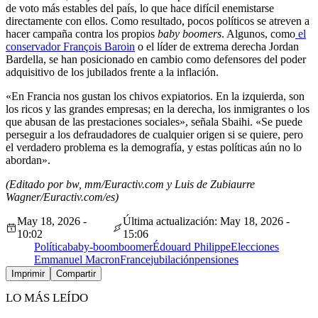
de voto más estables del país, lo que hace difícil enemistarse
directamente con ellos. Como resultado, pocos políticos se atreven a
hacer campaña contra los propios
baby boomers
. Algunos, como
el
conservador François Baroin
o el líder de extrema derecha Jordan
Bardella, se han posicionado en cambio como defensores del poder
adquisitivo de los jubilados frente a la inflación.
«En Francia nos gustan los chivos expiatorios. En la izquierda, son
los ricos y las grandes empresas; en la derecha, los inmigrantes o los
que abusan de las prestaciones sociales», señala Sbaihi. «Se puede
perseguir a los defraudadores de cualquier origen si se quiere, pero
el verdadero problema es la demografía, y estas políticas aún no lo
abordan».
(Editado por bw, mm/Euractiv.com y Luis de Zubiaurre
Wagner/Euractiv.com/es)
May 18, 2026 -
Última actualización: May 18, 2026 -
10:02
15:06
Política
baby-boom
boomer
Édouard Philippe
Elecciones
Emmanuel Macron
France
jubilación
pensiones
Imprimir
Compartir
LO MÁS LEÍDO