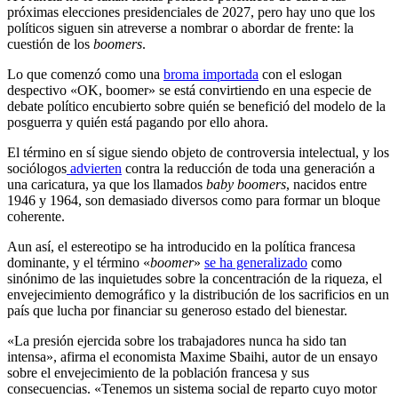
próximas elecciones presidenciales de 2027, pero hay uno que los
políticos siguen sin atreverse a nombrar o abordar de frente: la
cuestión de los
boomers
.
Lo que comenzó como una
broma importada
con el eslogan
despectivo «OK, boomer» se está convirtiendo en una especie de
debate político encubierto sobre quién se benefició del modelo de la
posguerra y quién está pagando por ello ahora.
El término en sí sigue siendo objeto de controversia intelectual, y los
sociólogos
advierten
contra la reducción de toda una generación a
una caricatura, ya que los llamados
baby boomers
, nacidos entre
1946 y 1964, son demasiado diversos como para formar un bloque
coherente.
Aun así, el estereotipo se ha introducido en la política francesa
dominante, y el término «
boomer
»
se ha generalizado
como
sinónimo de las inquietudes sobre la concentración de la riqueza, el
envejecimiento demográfico y la distribución de los sacrificios en un
país que lucha por financiar su generoso estado del bienestar.
«La presión ejercida sobre los trabajadores nunca ha sido tan
intensa», afirma el economista Maxime Sbaihi, autor de un ensayo
sobre el envejecimiento de la población francesa y sus
consecuencias. «Tenemos un sistema social de reparto cuyo motor