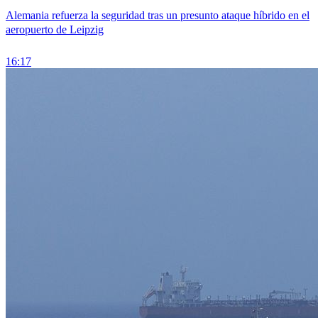
Alemania refuerza la seguridad tras un presunto ataque híbrido en el
aeropuerto de Leipzig
16:17