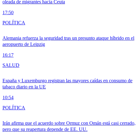
oleada de migrantes hacia Ceuta
17:50
POLÍTICA
Alemania refuerza la seguridad tras un presunto ataque híbrido en el
aeropuerto de Leipzig
16:17
SALUD
España y Luxemburgo registran las mayores caídas en consumo de
tabaco diario en la UE
10:54
POLÍTICA
Irán afirma que el acuerdo sobre Ormuz con Omán está casi cerrado,
pero que su reapertura depende de EE. UU.