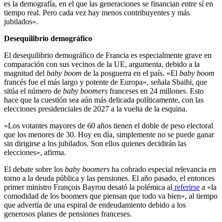
es la demografía, en el que las generaciones se financian entre sí en
tiempo real. Pero cada vez hay menos contribuyentes y más
jubilados».
Desequilibrio demográfico
El desequilibrio demográfico de Francia es especialmente grave en
comparación con sus vecinos de la UE, argumenta, debido a la
magnitud del
baby boom
de la posguerra en el país. «El
baby boom
francés fue el más largo y potente de Europa», señala Sbaihi, que
sitúa el número de
baby boomers
franceses en 24 millones. Esto
hace que la cuestión sea aún más delicada políticamente, con las
elecciones presidenciales de 2027 a la vuelta de la esquina.
«Los votantes mayores de 60 años tienen el doble de peso electoral
que los menores de 30. Hoy en día, simplemente no se puede ganar
sin dirigirse a los jubilados. Son ellos quienes decidirán las
elecciones», afirma.
El debate sobre los
baby boomers
ha cobrado especial relevancia en
torno a la deuda pública y las pensiones. El año pasado, el entonces
primer ministro François Bayrou desató la polémica al
referirse
a «la
comodidad de los boomers que piensan que todo va bien», al tiempo
que advertía de una espiral de endeudamiento debido a los
generosos planes de pensiones franceses.