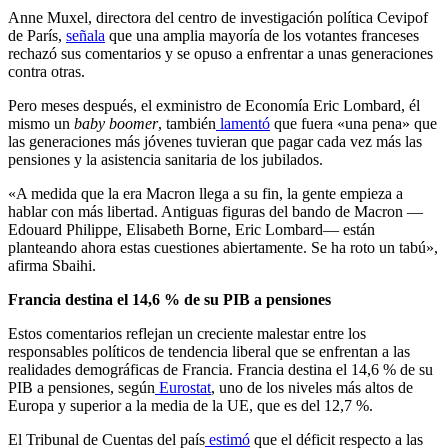
Anne Muxel, directora del centro de investigación política Cevipof
de París,
señala
que una amplia mayoría de los votantes franceses
rechazó sus comentarios y se opuso a enfrentar a unas generaciones
contra otras.
Pero meses después, el exministro de Economía Eric Lombard, él
mismo un
baby boomer
, también
lamentó
que fuera «una pena» que
las generaciones más jóvenes tuvieran que pagar cada vez más las
pensiones y la asistencia sanitaria de los jubilados.
«A medida que la era Macron llega a su fin, la gente empieza a
hablar con más libertad. Antiguas figuras del bando de Macron —
Edouard Philippe, Elisabeth Borne, Eric Lombard— están
planteando ahora estas cuestiones abiertamente. Se ha roto un tabú»,
afirma Sbaihi.
Francia destina el 14,6 % de su PIB a pensiones
Estos comentarios reflejan un creciente malestar entre los
responsables políticos de tendencia liberal que se enfrentan a las
realidades demográficas de Francia. Francia destina el 14,6 % de su
PIB a pensiones, según
Eurostat
, uno de los niveles más altos de
Europa y superior a la media de la UE, que es del 12,7 %.
El Tribunal de Cuentas del país
estimó
que el déficit respecto a las