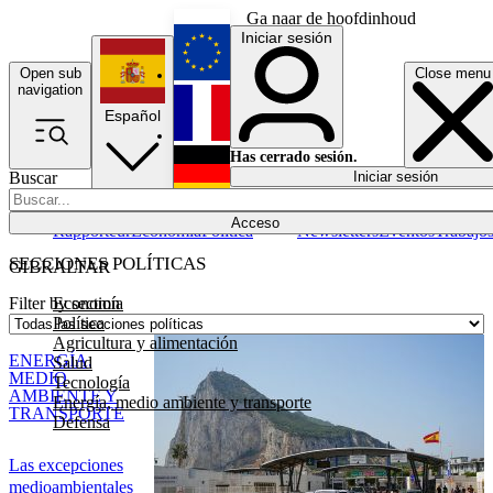
Ga naar de hoofdinhoud
Iniciar sesión
Open sub
Close menu
English
navigation
Español
Français
Has cerrado sesión.
Buscar
Iniciar sesión
Modo oscuro
Deutsch
Acceso
Rapporteur
Economía
Política
Newsletters
Eventos
Trabajo
SECCIONES POLÍTICAS
GIBRALTAR
Economía
Filter by section
Política
Agricultura y alimentación
ENERGÍA,
Salud
MEDIO
Tecnología
AMBIENTE Y
Energía, medio ambiente y transporte
TRANSPORTE
Defensa
Las excepciones
medioambientales