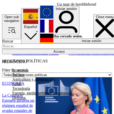
Ga naar de hoofdinhoud
Iniciar sesión
Open sub
Close menu
English
navigation
Español
Français
Has cerrado sesión.
Buscar
Iniciar sesión
Modo oscuro
Deutsch
Acceso
Rapporteur
Economía
Política
Newsletters
Eventos
Trabajo
SECCIONES POLÍTICAS
HIDRÓGENO
Economía
Filter by section
Política
Agricultura y alimentación
ECONOMÍA
Salud
Tecnología
Energía, medio ambiente y transporte
La Comisión
Defensa
Europea aprueba un
régimen español de
ayudas estatales de