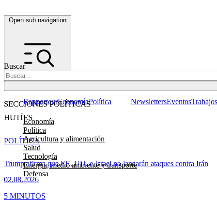
Open sub navigation
Buscar
Rapporteur
Economía
Política
Newsletters
Eventos
Trabajo
SECCIONES POLÍTICAS
HUTÍES
Economía
Política
Agricultura y alimentación
POLÍTICA
Salud
Tecnología
Trump afirma que EE. UU. e Israel no lanzarán ataques contra Irán
Energía, medio ambiente y transporte
Defensa
02.08.2026
5 MINUTOS