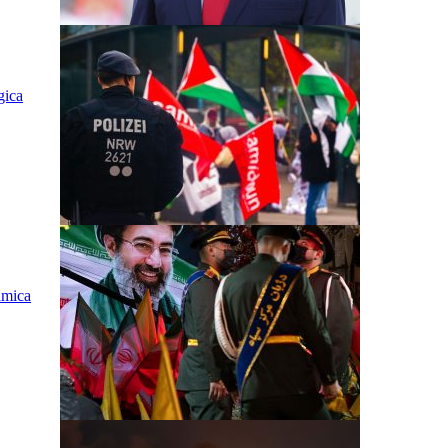
gica
ámica