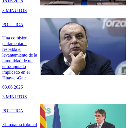
16.06.2026
3 MINUTOS
POLÍTICA
Una comisión
parlamentaria
respalda el
levantamiento de la
inmunidad de un
eurodiputado
implicado en el
Huawei-Gate
03.06.2026
3 MINUTOS
POLÍTICA
El máximo tribunal