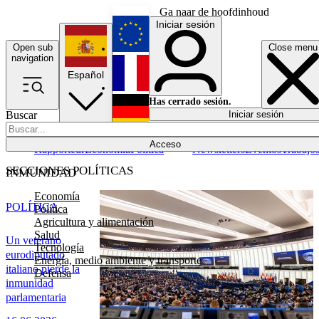
Ga naar de hoofdinhoud
Iniciar sesión
Open sub
Close menu
English
navigation
Español
Français
Has cerrado sesión.
Buscar
Iniciar sesión
Modo oscuro
Deutsch
Acceso
Rapporteur
Economía
Política
Newsletters
Eventos
Trabajo
SECCIONES POLÍTICAS
INMUNIDAD
Economía
POLÍTICA
Política
Agricultura y alimentación
Salud
Un veterano
Tecnología
eurodiputado
Energía, medio ambiente y transporte
italiano pierde la
Defensa
inmunidad
parlamentaria