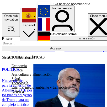
Ga naar de hoofdinhoud
Iniciar sesión
Open sub
Close menu
English
navigation
Español
Français
Has cerrado sesión.
Buscar
Iniciar sesión
Modo oscuro
Deutsch
Acceso
Rapporteur
Economía
Política
Newsletters
Eventos
Trabajo
SECCIONES POLÍTICAS
JARED KUSHNER
Economía
POLÍTICA
Política
Agricultura y alimentación
Salud
Nuevo obstáculo
Tecnología
para la adhesión de
Energía, medio ambiente y transporte
Albania a la UE por
Defensa
los planes del yerno
de Trump para un
complejo turístico