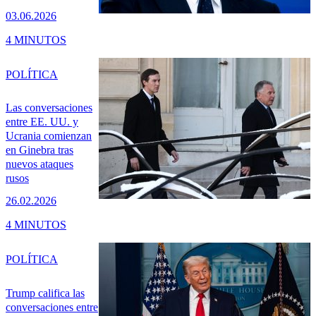
03.06.2026
4 MINUTOS
POLÍTICA
Las conversaciones
entre EE. UU. y
Ucrania comienzan
en Ginebra tras
nuevos ataques
rusos
26.02.2026
4 MINUTOS
POLÍTICA
Trump califica las
conversaciones entre