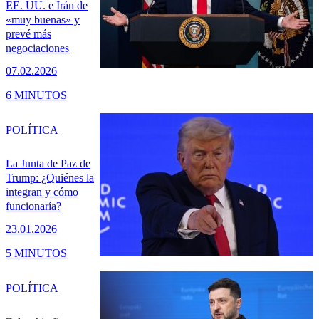
EE. UU. e Irán de
«muy buenas» y
prevé más
negociaciones
07.02.2026
6 MINUTOS
POLÍTICA
La Junta de Paz de
Trump: ¿Quiénes la
integran y cómo
funcionaría?
23.01.2026
5 MINUTOS
POLÍTICA