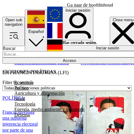
Ga naar de hoofdinhoud
Iniciar sesión
Open sub
Close menu
English
navigation
Español
Français
Has cerrado sesión.
Buscar
Iniciar sesión
Modo oscuro
Deutsch
Acceso
Rapporteur
Economía
Política
Newsletters
Eventos
Trabajo
SECCIONES POLÍTICAS
LA FRANCIA INSUMISA (LFI)
Economía
Filter by section
Política
Agricultura y alimentación
POLÍTICA
Salud
Tecnología
Energía, medio ambiente y transporte
Francia investiga
Defensa
una supuesta
injerencia electoral
por parte de una