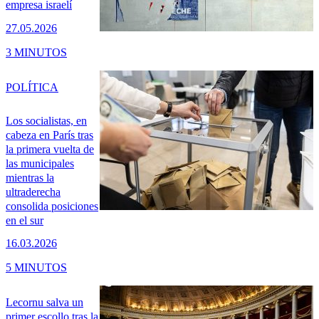
empresa israelí
27.05.2026
3 MINUTOS
POLÍTICA
Los socialistas, en
cabeza en París tras
la primera vuelta de
las municipales
mientras la
ultraderecha
consolida posiciones
en el sur
16.03.2026
5 MINUTOS
Lecornu salva un
primer escollo tras la