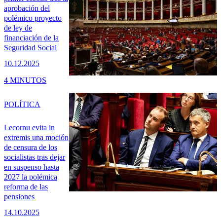
aprobación del
polémico proyecto
de ley de
financiación de la
Seguridad Social
10.12.2025
4 MINUTOS
POLÍTICA
Lecornu evita in
extremis una moción
de censura de los
socialistas tras dejar
en suspenso hasta
2027 la polémica
reforma de las
pensiones
14.10.2025