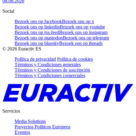
08.08.2026
Social
Bezoek ons op facebook
Bezoek ons op x
Bezoek ons op linkedin
Bezoek ons op youtube
Bezoek ons op rss-feed
Bezoek ons op instagram
Bezoek ons op mastodon
Bezoek ons op telegram
Bezoek ons op bluesky
Bezoek ons op threads
©
2026
Euractiv ES
Política de privacidad
Política de cookies
Términos y Condiciones generales
Términos y Condiciones de suscripción
Términos y Condiciones comerciales
Servicios
Media Solutions
Proyectos Políticos Europeos
Eventos