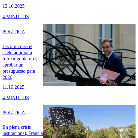
13.10.2025
4 MINUTOS
POLÍTICA
Lecornu pisa el
acelerador para
formar gobierno y
aprobar un
presupuesto para
2026
11.10.2025
4 MINUTOS
POLÍTICA
En plena crisis
institucional, Francia