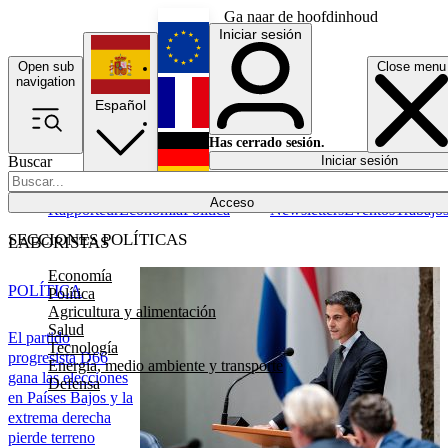
Ga naar de hoofdinhoud
Iniciar sesión
Open sub
Close menu
English
navigation
Español
Français
Has cerrado sesión.
Buscar
Iniciar sesión
Modo oscuro
Deutsch
Acceso
Rapporteur
Economía
Política
Newsletters
Eventos
Trabajo
SECCIONES POLÍTICAS
LABORISTAS
Economía
POLÍTICA
Política
Agricultura y alimentación
Salud
El partido
Tecnología
progresista D66
Energía, medio ambiente y transporte
gana las elecciones
Defensa
en Países Bajos y la
extrema derecha
pierde terreno