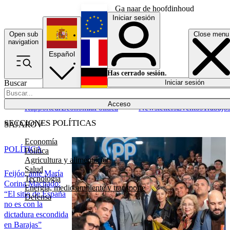
Ga naar de hoofdinhoud
Iniciar sesión
Open sub
Close menu
English
navigation
Español
Français
Has cerrado sesión.
Buscar
Iniciar sesión
Modo oscuro
Deutsch
Acceso
Rapporteur
Economía
Política
Newsletters
Eventos
Trabajo
SECCIONES POLÍTICAS
SAJAROV
Economía
POLÍTICA
Política
Agricultura y alimentación
Salud
Feijóo, ante María
Tecnología
Corina Machado:
Energía, medio ambiente y transporte
“El sitio de España
Defensa
no es con la
dictadura escondida
en Barajas”