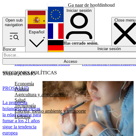
Ga naar de hoofdinhoud
Iniciar sesión
Open sub
Close menu
English
navigation
Español
Français
Has cerrado sesión.
Buscar
Iniciar sesión
Modo oscuro
Deutsch
Acceso
Rapporteur
Economía
Política
Newsletters
Eventos
Trabajo
SECCIONES POLÍTICAS
TABAQUISMO
Economía
PRO
SALUD
Política
Agricultura y alimentación
Salud
La propuesta
Tecnología
holandesa de elevar
Energía, medio ambiente y transporte
la edad mínima para
Defensa
fumar a los 21 años
sigue la tendencia
europea