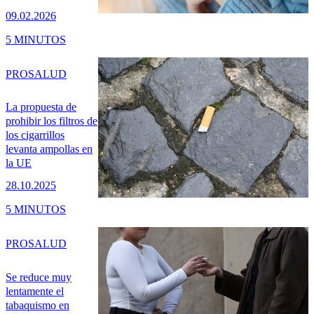
09.02.2026
5 MINUTOS
PRO
SALUD
La propuesta de
prohibir los filtros de
los cigarrillos
levanta ampollas en
la UE
28.10.2025
5 MINUTOS
PRO
SALUD
Se reduce muy
lentamente el
tabaquismo en