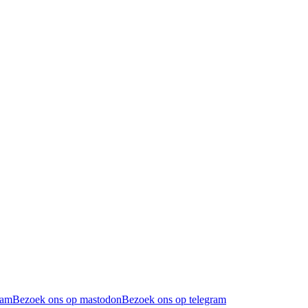
ram
Bezoek ons op mastodon
Bezoek ons op telegram