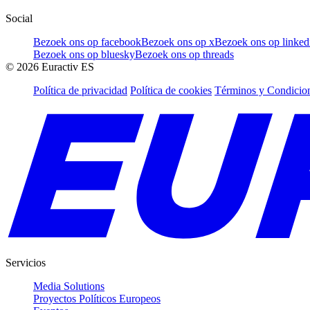
Social
Bezoek ons op facebook
Bezoek ons op x
Bezoek ons op linked
Bezoek ons op bluesky
Bezoek ons op threads
©
2026
Euractiv ES
Política de privacidad
Política de cookies
Términos y Condicion
Servicios
Media Solutions
Proyectos Políticos Europeos