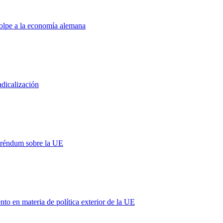
golpe a la economía alemana
adicalización
eréndum sobre la UE
 en materia de política exterior de la UE