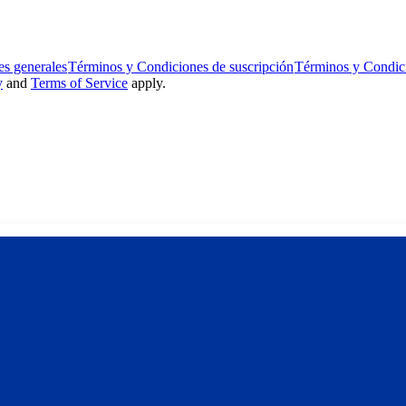
s generales
Términos y Condiciones de suscripción
Términos y Condic
y
and
Terms of Service
apply.