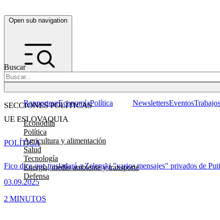
Open sub navigation
Buscar
Rapporteur
Economía
Política
Newsletters
Eventos
Trabajo
SECCIONES POLÍTICAS
UE ESLOVAQUIA
Economía
Política
Agricultura y alimentación
POLÍTICA
Salud
Tecnología
Fico dice que trasladará a Zelenski "varios mensajes" privados de Put
Energía, medio ambiente y transporte
Defensa
03.09.2025
2 MINUTOS