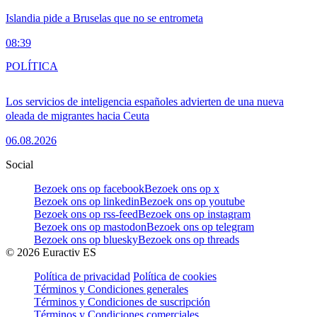
Islandia pide a Bruselas que no se entrometa
08:39
POLÍTICA
Los servicios de inteligencia españoles advierten de una nueva
oleada de migrantes hacia Ceuta
06.08.2026
Social
Bezoek ons op facebook
Bezoek ons op x
Bezoek ons op linkedin
Bezoek ons op youtube
Bezoek ons op rss-feed
Bezoek ons op instagram
Bezoek ons op mastodon
Bezoek ons op telegram
Bezoek ons op bluesky
Bezoek ons op threads
©
2026
Euractiv ES
Política de privacidad
Política de cookies
Términos y Condiciones generales
Términos y Condiciones de suscripción
Términos y Condiciones comerciales