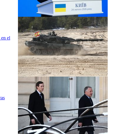
 en el
ras