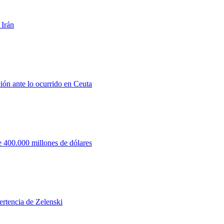
 Irán
ión ante lo ocurrido en Ceuta
 400.000 millones de dólares
ertencia de Zelenski