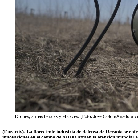
Drones, armas baratas y eficaces. [Foto: Jose Colon/Anadolu v
(Euractiv)- La floreciente industria de defensa de Ucrania se en
innovaciones en el campo de batalla atraen la atención mundial, 