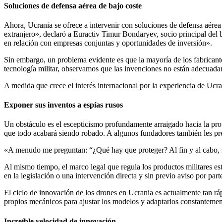
Soluciones de defensa aérea de bajo coste
Ahora, Ucrania se ofrece a intervenir con soluciones de defensa aérea 
extranjero», declaró a Euractiv Timur Bondaryev, socio principal del 
en relación con empresas conjuntas y oportunidades de inversión».
Sin embargo, un problema evidente es que la mayoría de los fabricant
tecnología militar, observamos que las invenciones no están adecuad
A medida que crece el interés internacional por la experiencia de Ucra
Exponer sus inventos a espías rusos
Un obstáculo es el escepticismo profundamente arraigado hacia la prot
que todo acabará siendo robado. A algunos fundadores también les preo
«A menudo me preguntan: “¿Qué hay que proteger? Al fin y al cabo, s
Al mismo tiempo, el marco legal que regula los productos militares e
en la legislación o una intervención directa y sin previo aviso por pa
El ciclo de innovación de los drones en Ucrania es actualmente tan rá
propios mecánicos para ajustar los modelos y adaptarlos constantement
Increíble velocidad de innovación