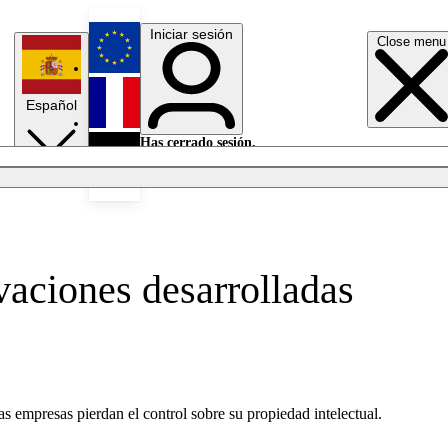
Iniciar sesión
Close menu
English
Español
Français
Has cerrado sesión.
Iniciar sesión
Modo oscuro
Deutsch
ovaciones desarrolladas
as empresas pierdan el control sobre su propiedad intelectual.