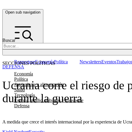
Open sub navigation
Buscar
Rapporteur
Economía
Política
Newsletters
Eventos
Trabajo
SECCIONES POLÍTICAS
DEFENSA
Economía
Política
Ucrania corre el riesgo de 
Agricultura y alimentación
Salud
durante la guerra
Tecnología
Energía, medio ambiente y transporte
Defensa
A medida que crece el interés internacional por la experiencia de Ucra
Kjeld Neubert
Euractiv