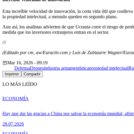
Esta increíble velocidad de innovación, la corta vida útil que conlleva
la propiedad intelectual, a menudo queden en segundo plano.
Aun así, los analistas advierten de que Ucrania corre el riesgo de perd
medida que los inversores extranjeros entran en el sector.
///
(Editado por cm, aw/Euractiv.com y Luis de Zubiaurre Wagner/Euract
Mar 16, 2026 - 09:19
Defensa
Drones
industria armamentística
propiedad intelectual
Ru
Imprimir
Compartir
LO MÁS LEÍDO
ECONOMÍA
Hay que dar las gracias a China por salvar la economía mundial, afir
28.07.2026
ECONOMÍA