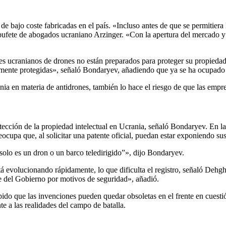
de bajo coste fabricadas en el país. «Incluso antes de que se permitier
bufete de abogados ucraniano Arzinger. «Con la apertura del mercado y 
es ucranianos de drones no están preparados para proteger su propiedad
amente protegidas», señaló Bondaryev, añadiendo que ya se ha ocupado 
nia en materia de antidrones, también lo hace el riesgo de que las empre
ección de la propiedad intelectual en Ucrania, señaló Bondaryev. En la m
cupa que, al solicitar una patente oficial, puedan estar exponiendo sus
olo es un dron o un barco teledirigido”», dijo Bondaryev.
stá evolucionando rápidamente, lo que dificulta el registro, señaló De
rte del Gobierno por motivos de seguridad», añadió.
pido que las invenciones pueden quedar obsoletas en el frente en cuest
e a las realidades del campo de batalla.