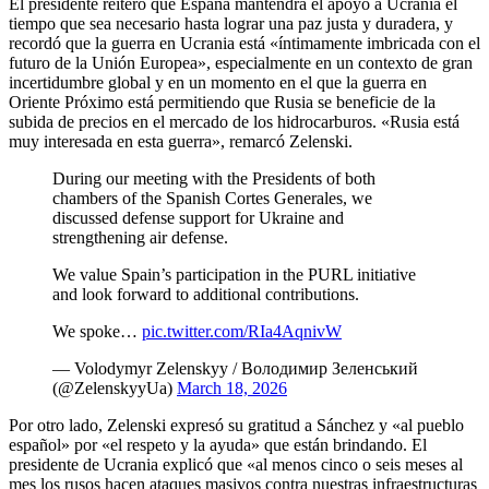
El presidente reiteró que España mantendrá el apoyo a Ucrania el
tiempo que sea necesario hasta lograr una paz justa y duradera, y
recordó que la guerra en Ucrania está «íntimamente imbricada con el
futuro de la Unión Europea», especialmente en un contexto de gran
incertidumbre global y en un momento en el que la guerra en
Oriente Próximo está permitiendo que Rusia se beneficie de la
subida de precios en el mercado de los hidrocarburos. «Rusia está
muy interesada en esta guerra», remarcó Zelenski.
During our meeting with the Presidents of both
chambers of the Spanish Cortes Generales, we
discussed defense support for Ukraine and
strengthening air defense.
We value Spain’s participation in the PURL initiative
and look forward to additional contributions.
We spoke…
pic.twitter.com/RIa4AqnivW
— Volodymyr Zelenskyy / Володимир Зеленський
(@ZelenskyyUa)
March 18, 2026
Por otro lado, Zelenski expresó su gratitud a Sánchez y «al pueblo
español» por «el respeto y la ayuda» que están brindando. El
presidente de Ucrania explicó que «al menos cinco o seis meses al
mes los rusos hacen ataques masivos contra nuestras infraestructuras