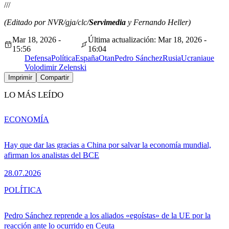
///
(Editado por NVR/gja/clc/
Servimedia
y Fernando Heller)
Mar 18, 2026 -
Última actualización: Mar 18, 2026 -
15:56
16:04
Defensa
Política
España
Otan
Pedro Sánchez
Rusia
Ucrania
ue
Volodimir Zelenski
Imprimir
Compartir
LO MÁS LEÍDO
ECONOMÍA
Hay que dar las gracias a China por salvar la economía mundial,
afirman los analistas del BCE
28.07.2026
POLÍTICA
Pedro Sánchez reprende a los aliados «egoístas» de la UE por la
reacción ante lo ocurrido en Ceuta