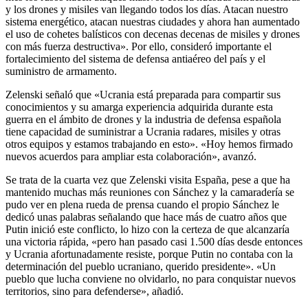
y los drones y misiles van llegando todos los días. Atacan nuestro
sistema energético, atacan nuestras ciudades y ahora han aumentado
el uso de cohetes balísticos con decenas decenas de misiles y drones
con más fuerza destructiva». Por ello, consideró importante el
fortalecimiento del sistema de defensa antiaéreo del país y el
suministro de armamento.
Zelenski señaló que «Ucrania está preparada para compartir sus
conocimientos y su amarga experiencia adquirida durante esta
guerra en el ámbito de drones y la industria de defensa española
tiene capacidad de suministrar a Ucrania radares, misiles y otras
otros equipos y estamos trabajando en esto». «Hoy hemos firmado
nuevos acuerdos para ampliar esta colaboración», avanzó.
Se trata de la cuarta vez que Zelenski visita España, pese a que ha
mantenido muchas más reuniones con Sánchez y la camaradería se
pudo ver en plena rueda de prensa cuando el propio Sánchez le
dedicó unas palabras señalando que hace más de cuatro años que
Putin inició este conflicto, lo hizo con la certeza de que alcanzaría
una victoria rápida, «pero han pasado casi 1.500 días desde entonces
y Ucrania afortunadamente resiste, porque Putin no contaba con la
determinación del pueblo ucraniano, querido presidente». «Un
pueblo que lucha conviene no olvidarlo, no para conquistar nuevos
territorios, sino para defenderse», añadió.