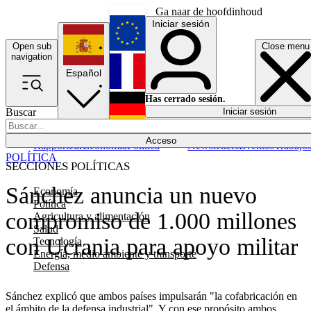
Ga naar de hoofdinhoud
Iniciar sesión
Open sub
Close menu
English
navigation
Español
Français
Has cerrado sesión.
Buscar
Iniciar sesión
Modo oscuro
Deutsch
Acceso
Rapporteur
Economía
Política
Newsletters
Eventos
Trabajo
POLÍTICA
SECCIONES POLÍTICAS
Sánchez anuncia un nuevo
Economía
Política
compromiso de 1.000 millones
Agricultura y alimentación
Salud
con Ucrania para apoyo militar
Tecnología
Energía, medio ambiente y transporte
Defensa
Sánchez explicó que ambos países impulsarán "la cofabricación en
el ámbito de la defensa industrial". Y con ese propósito ambos