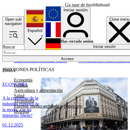
Ga naar de hoofdinhoud
Iniciar sesión
Open sub
Close menu
English
navigation
Español
Français
Has cerrado sesión.
Buscar
Iniciar sesión
Modo oscuro
Deutsch
Acceso
Rapporteur
Economía
Política
Newsletters
Eventos
Trabajo
SECCIONES POLÍTICAS
ZARA
Economía
ECONOMÍA
Política
Agricultura y alimentación
Salud
A la conquista de la
Tecnología
industria europea de
Energía, medio ambiente y transporte
la moda: ¿Se ha
Defensa
impuesto Shein?
01.12.2025