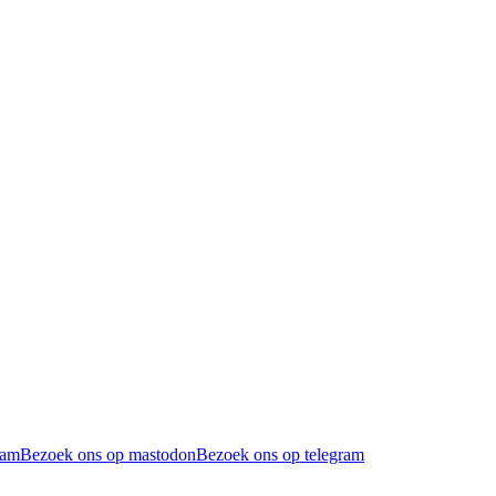
ram
Bezoek ons op mastodon
Bezoek ons op telegram