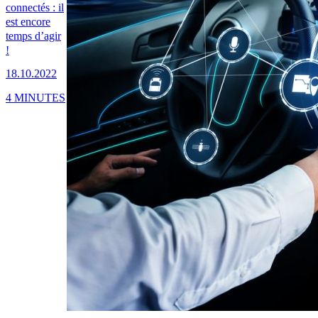
connectés : il
est encore
temps d’agir
!
18.10.2022
4 MINUTES