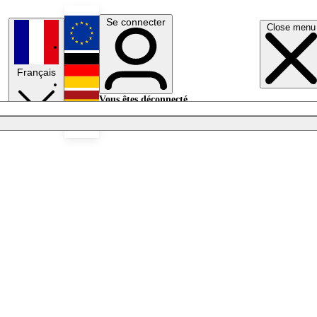
Se connecter
Close menu
English
Français
Deutsch
Vous êtes déconnecté.
Se connecter
Español
Lumières éteintes