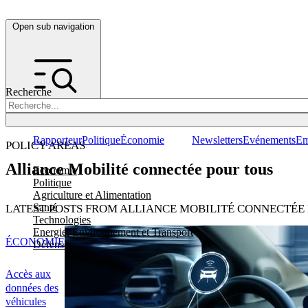
Open sub navigation
Recherche
Rapporteur
Politique
Économie
Newsletters
Evénements
Em
POLICY AREAS
Alliance Mobilité connectée pour tous
Economie
Politique
Agriculture et Alimentation
Santé
LATEST POSTS FROM ALLIANCE MOBILITÉ CONNECTÉE
Technologies
Energie, Environnement et Transport
ÉCONOMIE
Défense
Accès aux
données des
véhicules