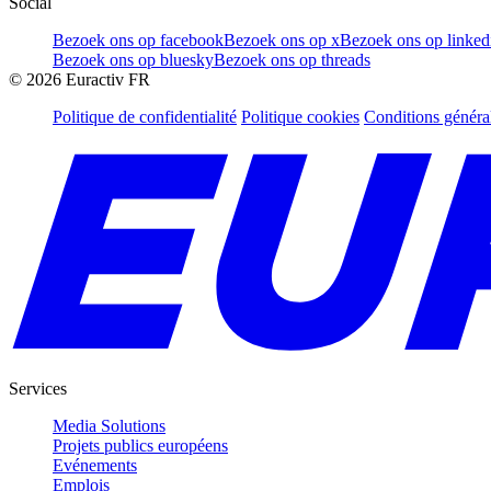
Social
Bezoek ons op facebook
Bezoek ons op x
Bezoek ons op linked
Bezoek ons op bluesky
Bezoek ons op threads
©
2026
Euractiv FR
Politique de confidentialité
Politique cookies
Conditions généra
Services
Media Solutions
Projets publics européens
Evénements
Emplois