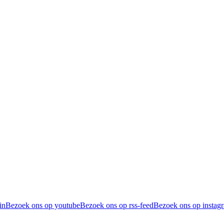
in
Bezoek ons op youtube
Bezoek ons op rss-feed
Bezoek ons op instag