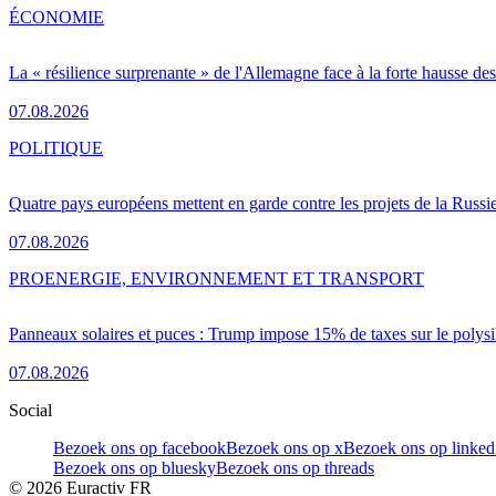
ÉCONOMIE
La « résilience surprenante » de l'Allemagne face à la forte hausse de
07.08.2026
POLITIQUE
Quatre pays européens mettent en garde contre les projets de la Russi
07.08.2026
PRO
ENERGIE, ENVIRONNEMENT ET TRANSPORT
Panneaux solaires et puces : Trump impose 15% de taxes sur le polysi
07.08.2026
Social
Bezoek ons op facebook
Bezoek ons op x
Bezoek ons op linked
Bezoek ons op bluesky
Bezoek ons op threads
©
2026
Euractiv FR