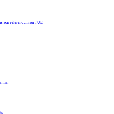
s son référendum sur l'UE
la mer
ts