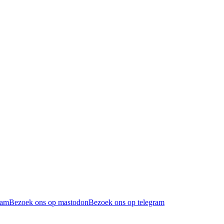
ram
Bezoek ons op mastodon
Bezoek ons op telegram