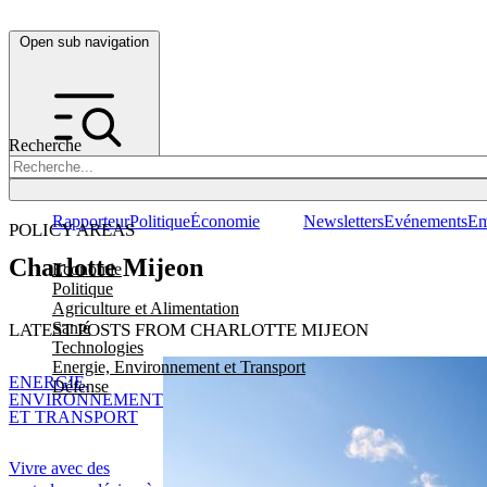
Open sub navigation
Recherche
Rapporteur
Politique
Économie
Newsletters
Evénements
Em
POLICY AREAS
Charlotte Mijeon
Economie
Politique
Agriculture et Alimentation
Santé
LATEST POSTS FROM CHARLOTTE MIJEON
Technologies
Energie, Environnement et Transport
ENERGIE,
Défense
ENVIRONNEMENT
ET TRANSPORT
Vivre avec des