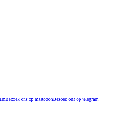
ram
Bezoek ons op mastodon
Bezoek ons op telegram