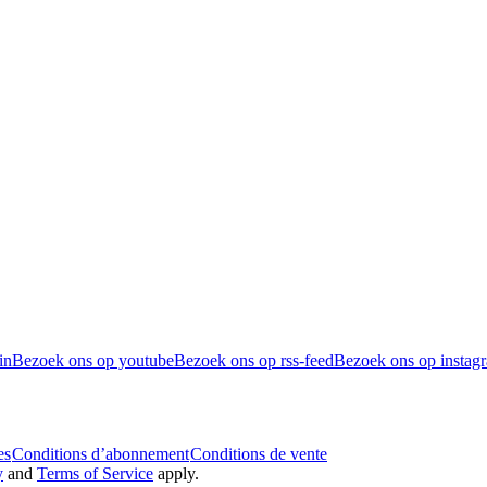
in
Bezoek ons op youtube
Bezoek ons op rss-feed
Bezoek ons op instag
es
Conditions d’abonnement
Conditions de vente
y
and
Terms of Service
apply.