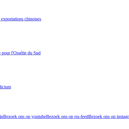
s exportations chinoises
e pour l'Ossétie du Sud
licium
in
Bezoek ons op youtube
Bezoek ons op rss-feed
Bezoek ons op instag