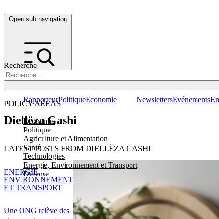
Open sub navigation
Recherche
Rapporteur
Politique
Économie
Newsletters
Evénements
Em
POLICY AREAS
Diellëza Gashi
Economie
Politique
Agriculture et Alimentation
Santé
LATEST POSTS FROM DIELLËZA GASHI
Technologies
Energie, Environnement et Transport
ENERGIE,
Défense
ENVIRONNEMENT
ET TRANSPORT
Une ONG relève des