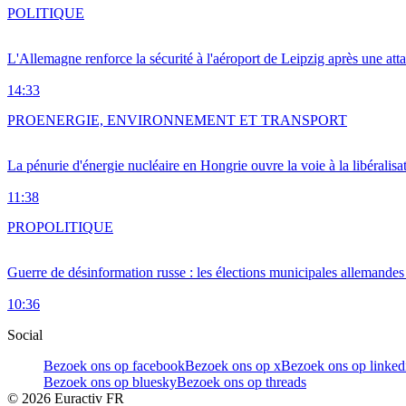
POLITIQUE
L'Allemagne renforce la sécurité à l'aéroport de Leipzig après une at
14:33
PRO
ENERGIE, ENVIRONNEMENT ET TRANSPORT
La pénurie d'énergie nucléaire en Hongrie ouvre la voie à la libéralis
11:38
PRO
POLITIQUE
Guerre de désinformation russe : les élections municipales allemandes 
10:36
Social
Bezoek ons op facebook
Bezoek ons op x
Bezoek ons op linked
Bezoek ons op bluesky
Bezoek ons op threads
©
2026
Euractiv FR