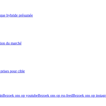
taque hybride présumée
ation du marché
prises pour cible
in
Bezoek ons op youtube
Bezoek ons op rss-feed
Bezoek ons op instag