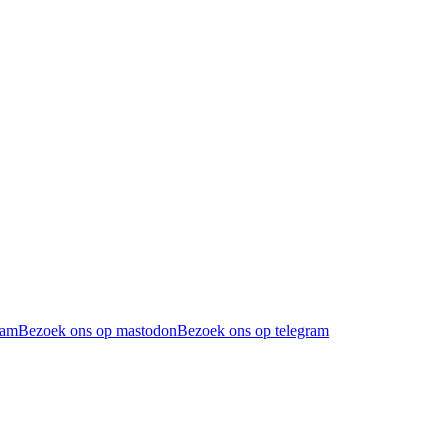
ram
Bezoek ons op mastodon
Bezoek ons op telegram