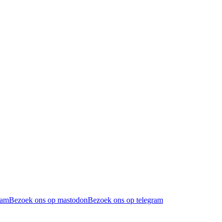
ram
Bezoek ons op mastodon
Bezoek ons op telegram