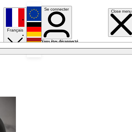
Se connecter
Close menu
English
Français
Deutsch
Vous êtes déconnecté.
Se connecter
Español
Lumières éteintes