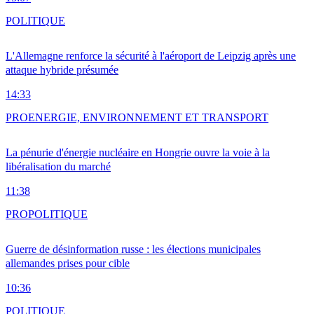
POLITIQUE
L'Allemagne renforce la sécurité à l'aéroport de Leipzig après une
attaque hybride présumée
14:33
PRO
ENERGIE, ENVIRONNEMENT ET TRANSPORT
La pénurie d'énergie nucléaire en Hongrie ouvre la voie à la
libéralisation du marché
11:38
PRO
POLITIQUE
Guerre de désinformation russe : les élections municipales
allemandes prises pour cible
10:36
POLITIQUE