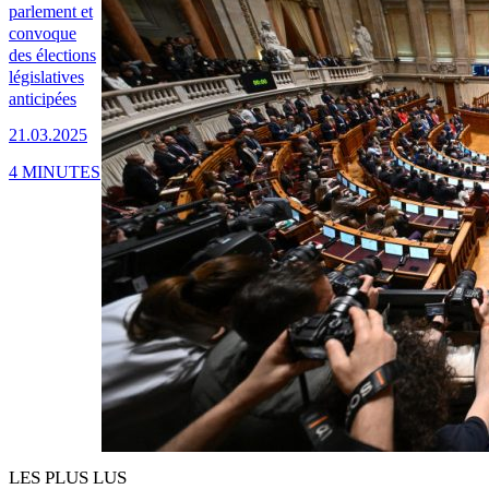
parlement et
convoque
des élections
législatives
anticipées
21.03.2025
4 MINUTES
LES PLUS LUS