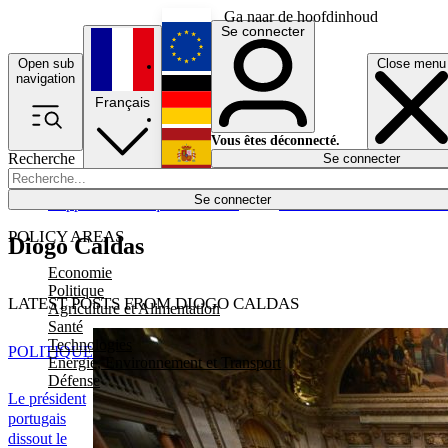
Ga naar de hoofdinhoud
Se connecter
Open sub
Close menu
English
navigation
Français
Deutsch
Vous êtes déconnecté.
Recherche
Se connecter
Español
Lumières éteintes
Se connecter
Rapporteur
Politique
Économie
Newsletters
Evénements
Em
POLICY AREAS
Diogo Caldas
Economie
Politique
LATEST POSTS FROM DIOGO CALDAS
Agriculture et Alimentation
Santé
Technologies
POLITIQUE
Energie, Environnement et Transport
Défense
Le président
portugais
dissout le