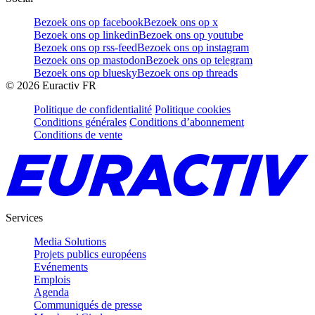
Bezoek ons op facebook
Bezoek ons op x
Bezoek ons op linkedin
Bezoek ons op youtube
Bezoek ons op rss-feed
Bezoek ons op instagram
Bezoek ons op mastodon
Bezoek ons op telegram
Bezoek ons op bluesky
Bezoek ons op threads
©
2026
Euractiv FR
Politique de confidentialité
Politique cookies
Conditions générales
Conditions d’abonnement
Conditions de vente
Services
Media Solutions
Projets publics européens
Evénements
Emplois
Agenda
Communiqués de presse