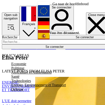
Ga naar de hoofdinhoud
Se connecter
Open sub
Close menu
English
navigation
Français
Deutsch
Vous êtes déconnecté.
Recherche
Se connecter
Español
Lumières éteintes
Se connecter
Rapporteur
Politique
Économie
Newsletters
Evénements
Em
POLICY AREAS
Elisa Peter
Economie
Politique
LATEST POSTS FROM ELISA PETER
Agriculture et Alimentation
Santé
Technologies
ENERGIE,
Energie, Environnement et Transport
ENVIRONNEMENT
Défense
ET TRANSPORT
L'UE doit permettre