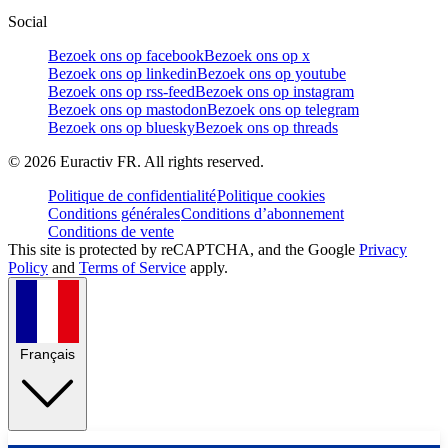
Social
Bezoek ons op facebook
Bezoek ons op x
Bezoek ons op linkedin
Bezoek ons op youtube
Bezoek ons op rss-feed
Bezoek ons op instagram
Bezoek ons op mastodon
Bezoek ons op telegram
Bezoek ons op bluesky
Bezoek ons op threads
©
2026
Euractiv FR. All rights reserved.
Politique de confidentialité
Politique cookies
Conditions générales
Conditions d’abonnement
Conditions de vente
This site is protected by reCAPTCHA, and the Google
Privacy
Policy
and
Terms of Service
apply.
Français