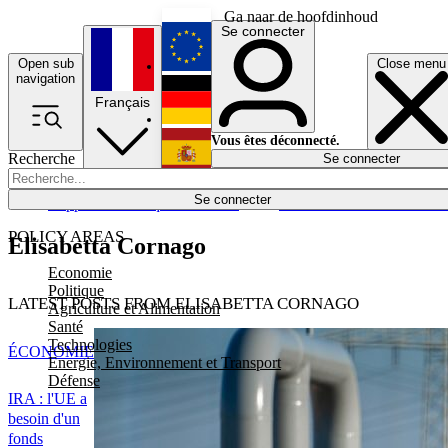
Ga naar de hoofdinhoud
Se connecter
Open sub
Close menu
English
navigation
Français
Deutsch
Vous êtes déconnecté.
Recherche
Se connecter
Español
Lumières éteintes
Se connecter
Rapporteur
Politique
Économie
Newsletters
Evénements
Em
POLICY AREAS
Elisabetta Cornago
Economie
Politique
LATEST POSTS FROM ELISABETTA CORNAGO
Agriculture et Alimentation
Santé
Technologies
ÉCONOMIE
Energie, Environnement et Transport
Défense
IRA : l'UE a
besoin d'un
fonds