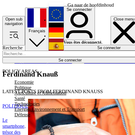
Ga naar de hoofdinhoud
Se connecter
Open sub
Close menu
English
navigation
Français
Deutsch
Vous êtes déconnecté.
Recherche
Se connecter
Español
Lumières éteintes
Se connecter
Rapporteur
Politique
Économie
Newsletters
Evénements
Em
POLICY AREAS
Ferdinand Knauß
Economie
Politique
LATEST POSTS FROM FERDINAND KNAUSS
Agriculture et Alimentation
Santé
Technologies
POLITIQUE
Energie, Environnement et Transport
Défense
Le
smartphone,
trésor des