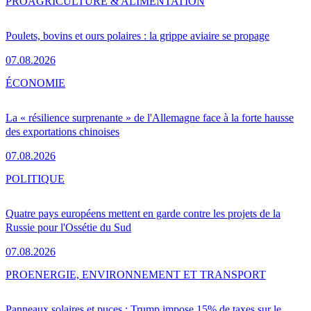
PRO
AGRICULTURE & ALIMENTATION
Poulets, bovins et ours polaires : la grippe aviaire se propage
07.08.2026
ÉCONOMIE
La « résilience surprenante » de l'Allemagne face à la forte hausse
des exportations chinoises
07.08.2026
POLITIQUE
Quatre pays européens mettent en garde contre les projets de la
Russie pour l'Ossétie du Sud
07.08.2026
PRO
ENERGIE, ENVIRONNEMENT ET TRANSPORT
Panneaux solaires et puces : Trump impose 15% de taxes sur le