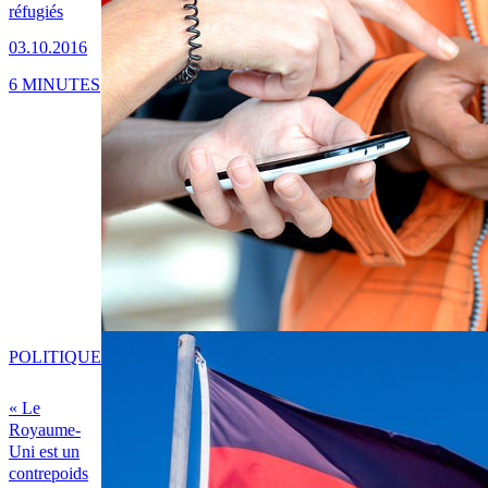
réfugiés
03.10.2016
6 MINUTES
POLITIQUE
« Le
Royaume-
Uni est un
contrepoids