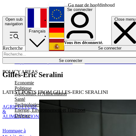
Ga naar de hoofdinhoud
Se connecter
Open sub
Close menu
English
navigation
Français
Deutsch
Vous êtes déconnecté.
Recherche
Se connecter
Español
Lumières éteintes
Se connecter
Rapporteur
Politique
Économie
Newsletters
Evénements
Em
POLICY AREAS
Gilles-Eric Seralini
Economie
Politique
LATEST POSTS FROM GILLES-ERIC SERALINI
Agriculture et Alimentation
Santé
Technologies
AGRICULTURE
Energie, Environnement et Transport
&
Défense
ALIMENTATION
Hommage à