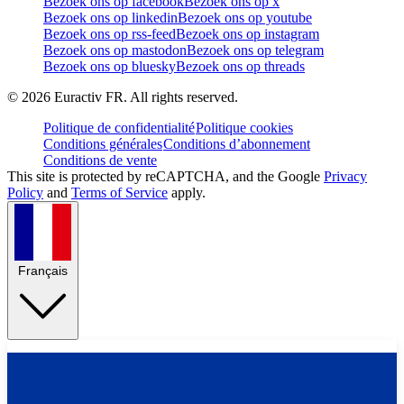
Bezoek ons op facebook
Bezoek ons op x
Bezoek ons op linkedin
Bezoek ons op youtube
Bezoek ons op rss-feed
Bezoek ons op instagram
Bezoek ons op mastodon
Bezoek ons op telegram
Bezoek ons op bluesky
Bezoek ons op threads
©
2026
Euractiv FR. All rights reserved.
Politique de confidentialité
Politique cookies
Conditions générales
Conditions d’abonnement
Conditions de vente
This site is protected by reCAPTCHA, and the Google
Privacy
Policy
and
Terms of Service
apply.
Français