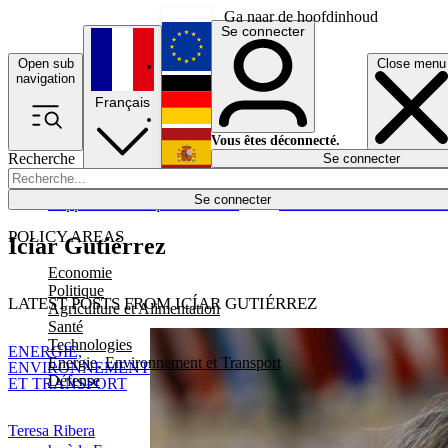
Ga naar de hoofdinhoud
Se connecter
Open sub
Close menu
English
navigation
Français
Deutsch
Vous êtes déconnecté.
Recherche
Se connecter
Español
Lumières éteintes
Se connecter
Rapporteur
Politique
Économie
Newsletters
Evénements
Em
POLICY AREAS
Icíar Gutiérrez
Economie
Politique
LATEST POSTS FROM ICÍAR GUTIÉRREZ
Agriculture et Alimentation
Santé
Technologies
ENERGIE,
Energie, Environnement et Transport
ENVIRONNEMENT
Défense
ET TRANSPORT
Teresa Ribera