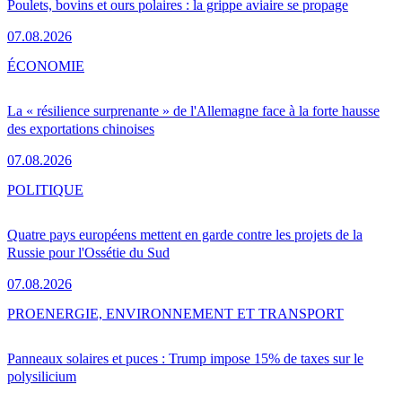
Poulets, bovins et ours polaires : la grippe aviaire se propage
07.08.2026
ÉCONOMIE
La « résilience surprenante » de l'Allemagne face à la forte hausse
des exportations chinoises
07.08.2026
POLITIQUE
Quatre pays européens mettent en garde contre les projets de la
Russie pour l'Ossétie du Sud
07.08.2026
PRO
ENERGIE, ENVIRONNEMENT ET TRANSPORT
Panneaux solaires et puces : Trump impose 15% de taxes sur le
polysilicium