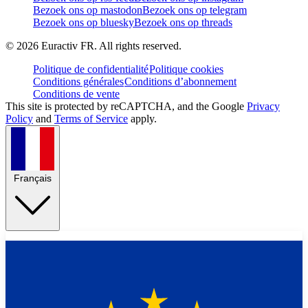
Bezoek ons op mastodon
Bezoek ons op telegram
Bezoek ons op bluesky
Bezoek ons op threads
©
2026
Euractiv FR. All rights reserved.
Politique de confidentialité
Politique cookies
Conditions générales
Conditions d’abonnement
Conditions de vente
This site is protected by reCAPTCHA, and the Google
Privacy
Policy
and
Terms of Service
apply.
Français