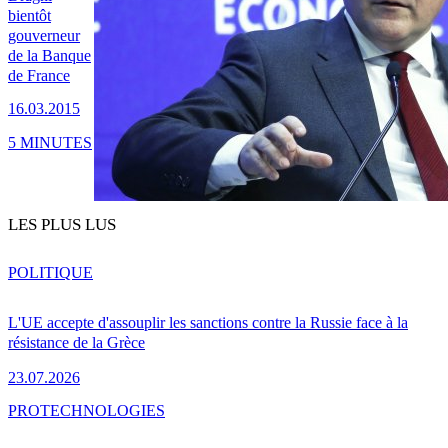
bientôt
gouverneur
de la Banque
de France
16.03.2015
5 MINUTES
LES PLUS LUS
POLITIQUE
L'UE accepte d'assouplir les sanctions contre la Russie face à la
résistance de la Grèce
23.07.2026
PRO
TECHNOLOGIES