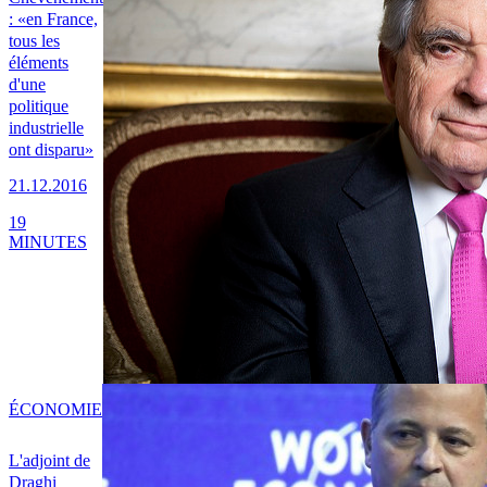
: «en France,
tous les
éléments
d'une
politique
industrielle
ont disparu»
21.12.2016
19
MINUTES
ÉCONOMIE
L'adjoint de
Draghi