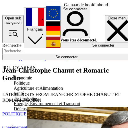
Ga naar de hoofdinhoud
Se connecter
Open sub
Close menu
English
navigation
Français
Deutsch
Vous êtes déconnecté.
Recherche
Se connecter
Español
Lumières éteintes
Se connecter
Rapporteur
Politique
Économie
Newsletters
Evénements
Em
POLICY AREAS
Jean-Christophe Chanut et Romaric
Godin
Economie
Politique
Agriculture et Alimentation
Santé
LATEST POSTS FROM JEAN-CHRISTOPHE CHANUT ET
Technologies
ROMARIC GODIN
Energie, Environnement et Transport
Défense
POLITIQUE
Chevènement