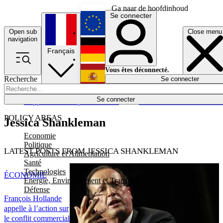
Ga naar de hoofdinhoud
Se connecter
Open sub
Close menu
English
navigation
Français
Deutsch
Vous êtes déconnecté.
Recherche
Se connecter
Español
Lumières éteintes
Se connecter
Rapporteur
Politique
Économie
Newsletters
Evénements
Em
POLICY AREAS
Jessica Shankleman
Economie
Politique
LATEST POSTS FROM JESSICA SHANKLEMAN
Agriculture et Alimentation
Santé
Technologies
ÉCONOMIE
Energie, Environnement et Transport
Défense
François Hollande
appelle à l’action sur
le conflit commercial