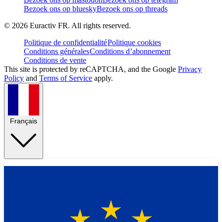
Bezoek ons op bluesky
Bezoek ons op threads
©
2026
Euractiv FR. All rights reserved.
Politique de confidentialité
Politique cookies
Conditions générales
Conditions d’abonnement
Conditions de vente
This site is protected by reCAPTCHA, and the Google
Privacy
Policy
and
Terms of Service
apply.
Français